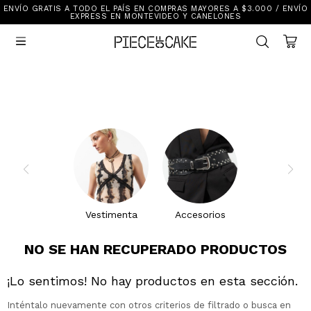
ENVÍO GRATIS A TODO EL PAÍS EN COMPRAS MAYORES A $3.000 / ENVÍO
Sale
EXPRESS EN MONTEVIDEO Y CANELONES
Ver Todo

New In
Vestimenta
Calzado
Vestimenta
Accesorios
Accesorios
Mallas Y Bikinis
Calzado
Mi cuenta
Ayuda
Vestimenta
Accesorios
Tiendas
NO SE HAN RECUPERADO PRODUCTOS
¡Lo sentimos! No hay productos en esta sección.
Inténtalo nuevamente con otros criterios de filtrado o busca en