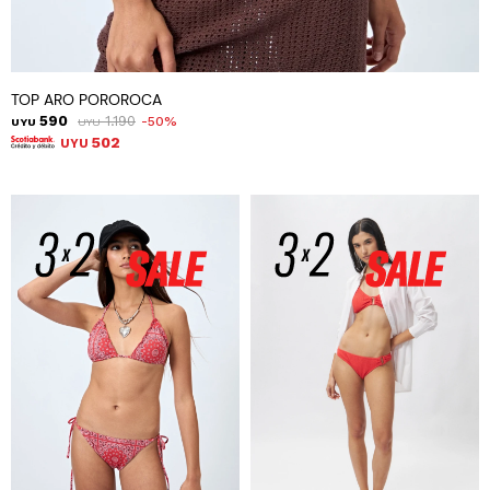
TOP ARO POROROCA
590
1.190
50
UYU
UYU
502
UYU