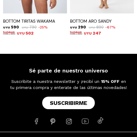
BOTTOM TIRITAS WAKAMA
BOTTOM ARO SANDY
590
790
290
890
25
67
UYU
UYU
UYU
UYU
502
247
UYU
UYU
Sé parte de nuestro universo
Suscribite a nuestra newsletter y ¡recibí un
15% OFF
en
tu primera compra y enterate de las últimas novedades!
SUSCRIBIRME




