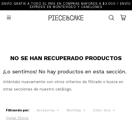
ENVÍO GRATIS A TODO EL PAÍS EN COMPRAS MAYORES A $3.000 / ENVÍO
Sale
EXPRESS EN MONTEVIDEO Y CANELONES
Ver Todo

New In
Vestimenta
Calzado
Vestimenta
Accesorios
Accesorios
Mallas Y Bikinis
Calzado
NO SE HAN RECUPERADO PRODUCTOS
¡Lo sentimos! No hay productos en esta sección.
Mi cuenta
Inténtalo nuevamente con otros criterios de filtrado o busca en
Ayuda
otras secciones de nuestro catálogo.
Tiendas
Filtrando por:
Accesorios
Mochilas
Color:
Gris
Quitar filtros