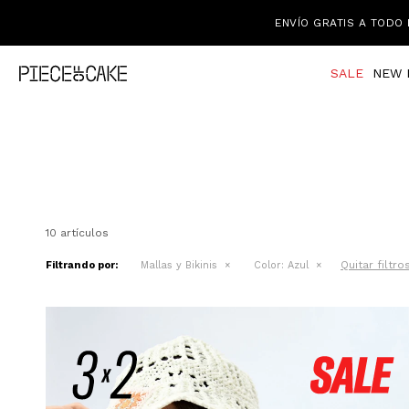
ENVÍO GRATIS A TODO 
SALE
NEW 
10 artículos
Quitar filtro
Filtrando por:
Mallas y Bikinis
Color:
Azul