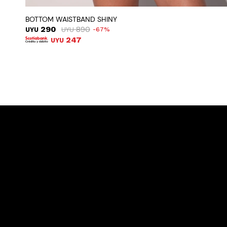
BOTTOM WAISTBAND SHINY
290
890
UYU
UYU
67
247
UYU