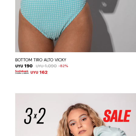
BOTTOM TIRO ALTO VICKY
190
1.090
UYU
UYU
82
162
UYU