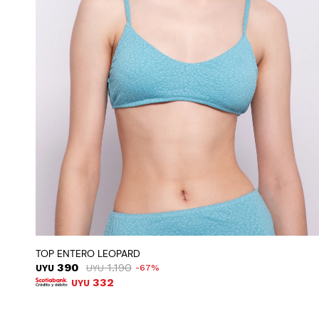
TOP ENTERO LEOPARD
390
1.190
UYU
UYU
67
332
UYU