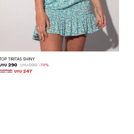
TOP TIRITAS SHINY
290
990
UYU
UYU
70
247
UYU