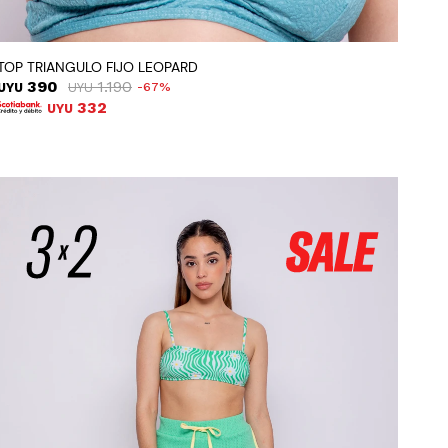
TOP TRIANGULO FIJO LEOPARD
390
1.190
UYU
UYU
67
332
UYU