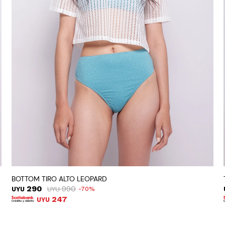
BOTTOM TIRO ALTO LEOPARD
290
990
UYU
UYU
70
247
UYU