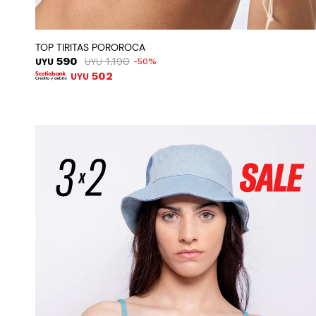
TOP TIRITAS POROROCA
590
1.190
UYU
UYU
50
502
UYU