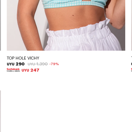
TOP HOLE VICHY
290
1.390
UYU
UYU
79
247
UYU