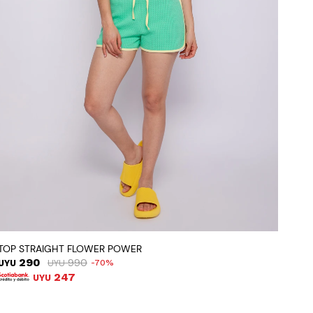
TOP STRAIGHT FLOWER POWER
290
990
UYU
UYU
70
247
UYU