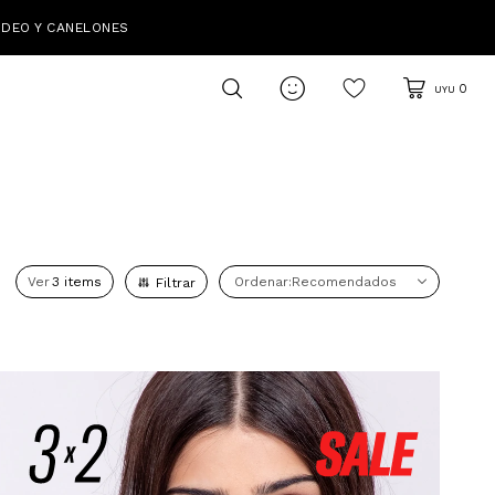
IDEO Y CANELONES

0
UYU
Ver
Recomendados