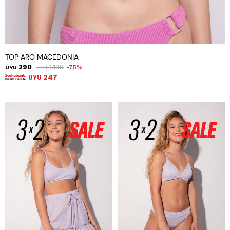
TOP ARO MACEDONIA
290
1.190
75
UYU
UYU
247
UYU