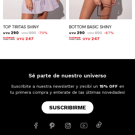
TOP TIRITAS SHINY
BOTTOM BASIC SHINY
290
990
290
890
70
67
UYU
UYU
UYU
UYU
247
247
UYU
UYU
Sé parte de nuestro universo
Suscribite a nuestra newsletter y ¡recibí un
15% OFF
en
tu primera compra y enterate de las últimas novedades!
SUSCRIBIRME




