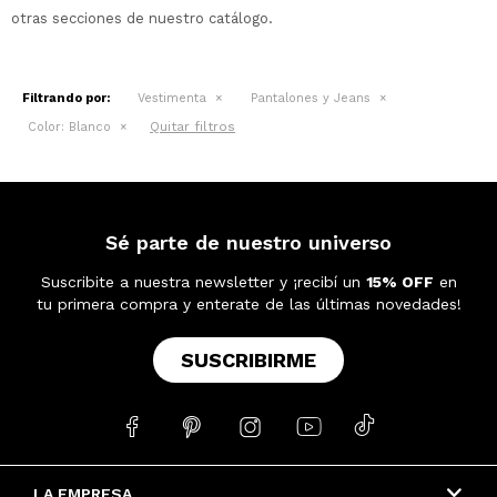
otras secciones de nuestro catálogo.
Filtrando por:
Vestimenta
Pantalones y Jeans
Quitar filtros
Color:
Blanco
Sé parte de nuestro universo
Suscribite a nuestra newsletter y ¡recibí un
15% OFF
en
tu primera compra y enterate de las últimas novedades!
SUSCRIBIRME





LA EMPRESA