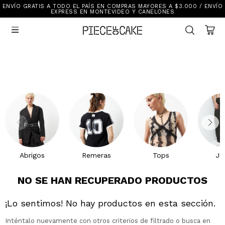
ENVÍO GRATIS A TODO EL PAÍS EN COMPRAS MAYORES A $3.000 / ENVÍO
Sale
EXPRESS EN MONTEVIDEO Y CANELONES
Ver Todo

New In
Vestimenta
Calzado
Vestimenta
Accesorios
Accesorios
Mallas Y Bikinis
Calzado
Mi cuenta
Ayuda
Abrigos
Remeras
Tops
Je
Tiendas
NO SE HAN RECUPERADO PRODUCTOS
¡Lo sentimos! No hay productos en esta sección.
Inténtalo nuevamente con otros criterios de filtrado o busca en