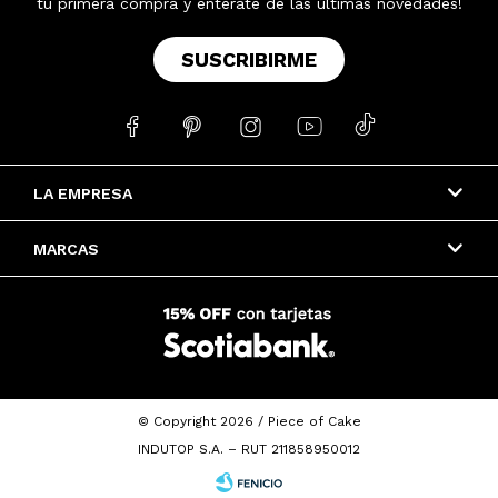
tu primera compra y enterate de las últimas novedades!
SUSCRIBIRME





LA EMPRESA
MARCAS
© Copyright 2026 / Piece of Cake
INDUTOP S.A. – RUT 211858950012