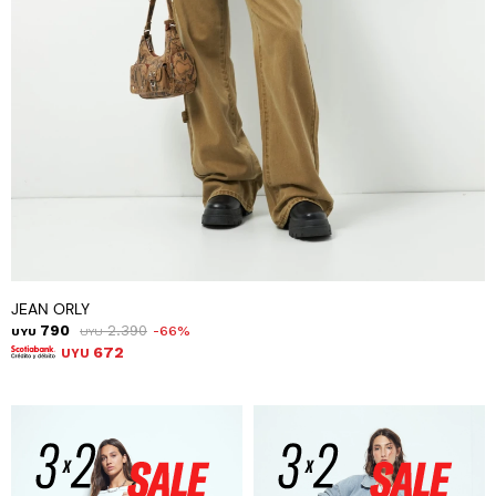
JEAN ORLY
790
2.390
66
UYU
UYU
672
UYU