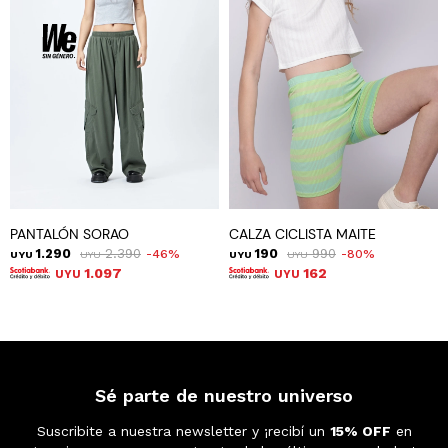
PANTALÓN SORAO
CALZA CICLISTA MAITE
1.290
2.390
190
990
46
80
UYU
UYU
UYU
UYU
1.097
162
UYU
UYU
Sé parte de nuestro universo
Suscribite a nuestra newsletter y ¡recibí un
15% OFF
en