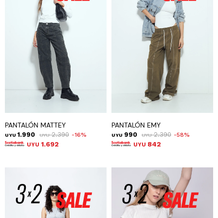
PANTALÓN MATTEY
PANTALÓN EMY
1.990
2.390
990
2.390
16
58
UYU
UYU
UYU
UYU
1.692
842
UYU
UYU