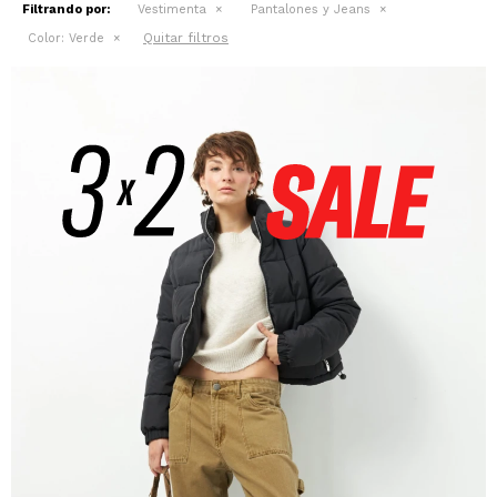
Filtrando por:
Vestimenta
Pantalones y Jeans
Quitar filtros
Color:
Verde