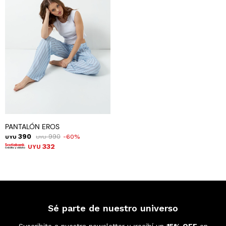
PANTALÓN EROS
390
990
60
UYU
UYU
332
UYU
Sé parte de nuestro universo
Suscribite a nuestra newsletter y ¡recibí un
15% OFF
en