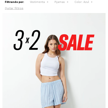
Filtrando por:
Vestimenta
Pijamas
Color:
Azul
Quitar filtros