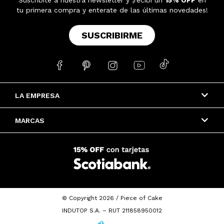
tu primera compra y enterate de las últimas novedades!
SUSCRIBIRME





LA EMPRESA
MARCAS
© Copyright 2026 / Piece of Cake
INDUTOP S.A. – RUT 211858950012