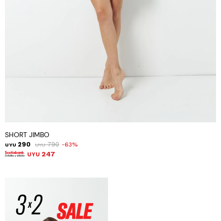
SHORT JIMBO
290
790
63
UYU
UYU
247
UYU