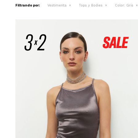
Filtrando por:
Vestimenta
Tops y Bodies
Color:
Gris