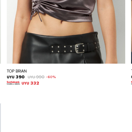
TOP BRIAN
390
990
UYU
UYU
60
332
UYU