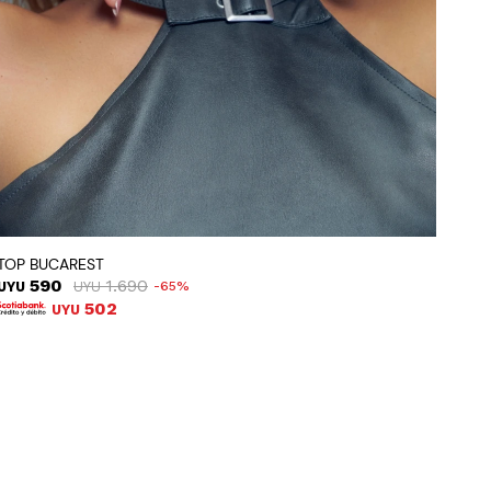
TOP BUCAREST
590
1.690
UYU
UYU
65
502
UYU