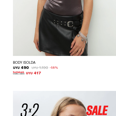
BODY ISOLDA
490
1.190
UYU
UYU
58
417
UYU