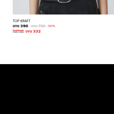
TOP KRAFT
390
790
UYU
UYU
50
332
UYU