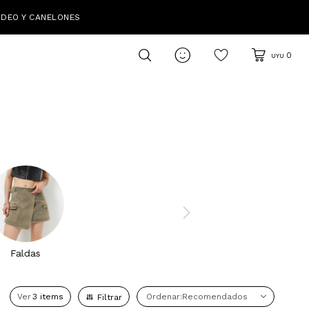
IDEO Y CANELONES

0
UYU
Faldas
Ver
Recomendados