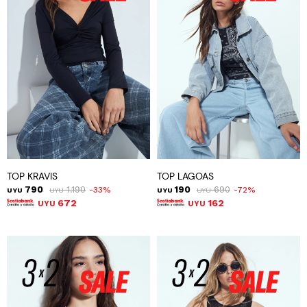
TOP KRAVIS
TOP LAGOAS
790
1.190
190
690
33
72
UYU
UYU
UYU
UYU
672
162
UYU
UYU