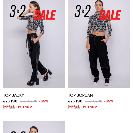
TOP JACKY
TOP JORDAN
190
1.290
190
1.290
85
85
UYU
UYU
UYU
UYU
162
162
UYU
UYU