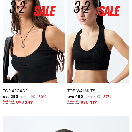
TOP ARCADE
TOP WALNUTS
290
590
490
790
50
37
UYU
UYU
UYU
UYU
247
417
UYU
UYU