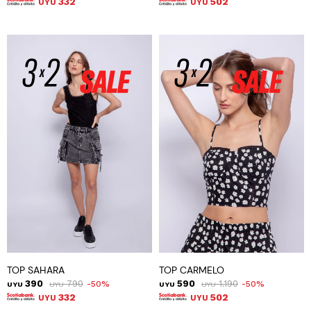
332
502
UYU
UYU
TOP SAHARA
TOP CARMELO
390
790
590
1.190
50
50
UYU
UYU
UYU
UYU
332
502
UYU
UYU