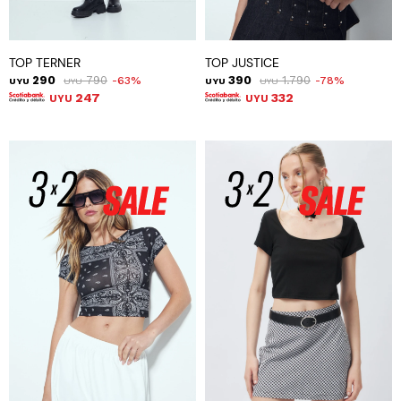
TOP TERNER
TOP JUSTICE
290
790
390
1.790
63
78
UYU
UYU
UYU
UYU
247
332
UYU
UYU