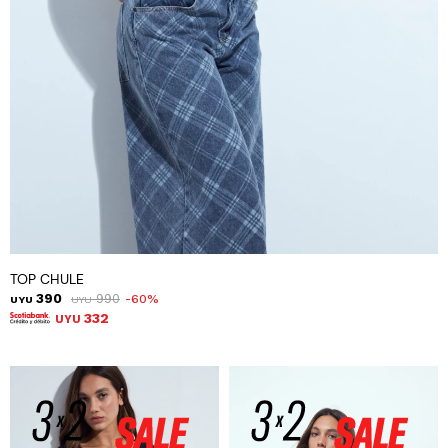
TOP CHULE
390
990
60
UYU
UYU
332
UYU