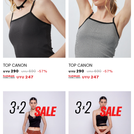
TOP CANON
TOP CANON
290
690
290
690
57
57
UYU
UYU
UYU
UYU
247
247
UYU
UYU