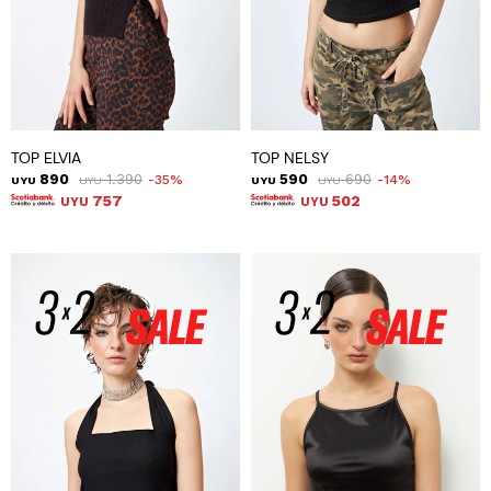
TOP ELVIA
TOP NELSY
890
1.390
590
690
35
14
UYU
UYU
UYU
UYU
757
502
UYU
UYU