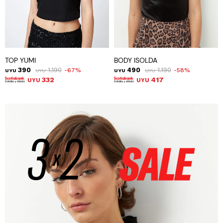
TOP YUMI
BODY ISOLDA
390
1.190
490
1.190
67
58
UYU
UYU
UYU
UYU
332
417
UYU
UYU