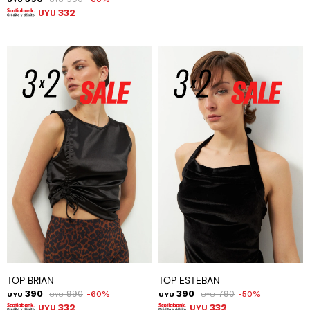
332
UYU
TOP BRIAN
TOP ESTEBAN
390
990
390
790
60
50
UYU
UYU
UYU
UYU
332
332
UYU
UYU