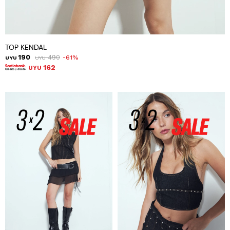
TOP KENDAL
190
490
61
UYU
UYU
162
UYU