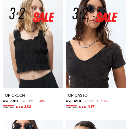
TOP CRUCH
TOP CASTO
390
890
490
590
56
16
UYU
UYU
UYU
UYU
332
417
UYU
UYU