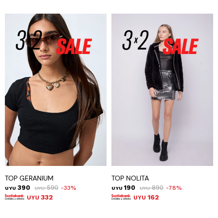
TOP GERANIUM
TOP NOLITA
390
590
190
890
33
78
UYU
UYU
UYU
UYU
332
162
UYU
UYU