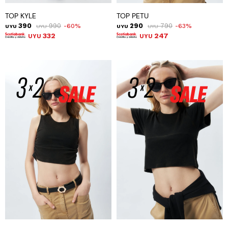
TOP KYLE
TOP PETU
390
990
290
790
60
63
UYU
UYU
UYU
UYU
332
247
UYU
UYU