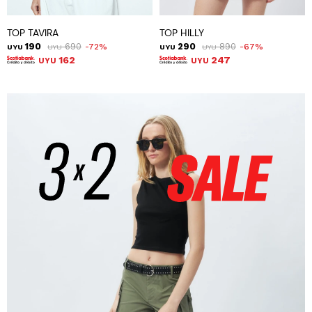
TOP TAVIRA
TOP HILLY
190
690
290
890
72
67
UYU
UYU
UYU
UYU
162
247
UYU
UYU