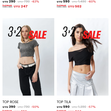
290
790
590
1.490
63
60
UYU
UYU
UYU
UYU
247
502
UYU
UYU
TOP ROSE
TOP TILA
390
790
590
1.390
50
57
UYU
UYU
UYU
UYU