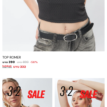
TOP ROMER
390
890
56
UYU
UYU
332
UYU