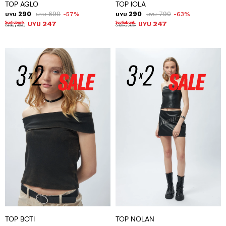
TOP AGLO
TOP IOLA
290
690
290
790
57
63
UYU
UYU
UYU
UYU
247
247
UYU
UYU
TOP BOTI
TOP NOLAN