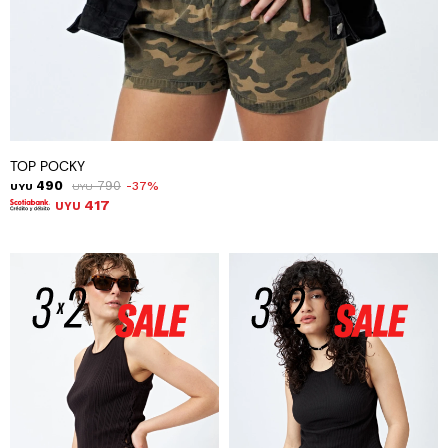
TOP POCKY
490
790
37
UYU
UYU
417
UYU