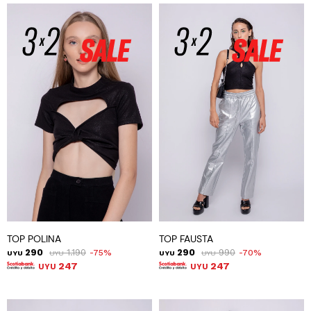
TOP POLINA
TOP FAUSTA
290
1.190
290
990
75
70
UYU
UYU
UYU
UYU
247
247
UYU
UYU