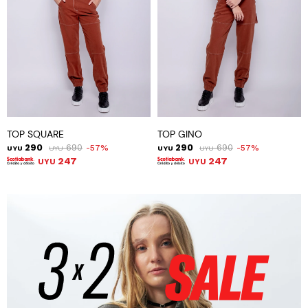
TOP SQUARE
TOP GINO
290
690
290
690
57
57
UYU
UYU
UYU
UYU
247
247
UYU
UYU