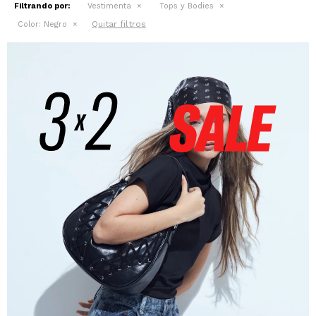
Filtrando por:
Vestimenta
Tops y Bodies
Quitar filtros
Color:
Negro