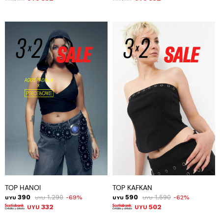
TOP HANOI
TOP KAFKAN
390
1.290
590
1.590
69
62
UYU
UYU
UYU
UYU
332
502
UYU
UYU