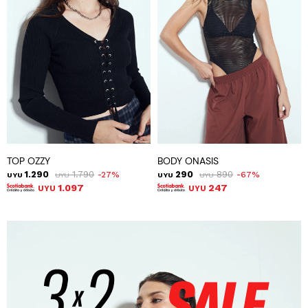
TOP OZZY
BODY ONASIS
1.290
1.790
290
890
27
67
UYU
UYU
UYU
UYU
1.097
247
UYU
UYU