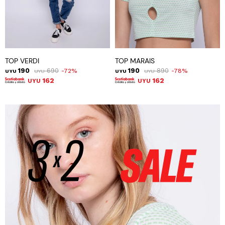
TOP VERDI
TOP MARAIS
190
690
190
890
72
78
UYU
UYU
UYU
UYU
162
162
UYU
UYU