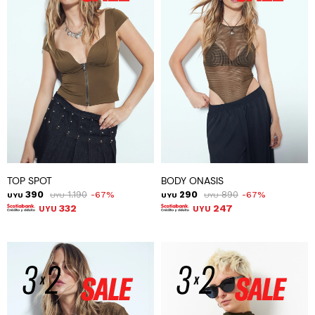
TOP SPOT
BODY ONASIS
390
1.190
290
890
67
67
UYU
UYU
UYU
UYU
332
247
UYU
UYU