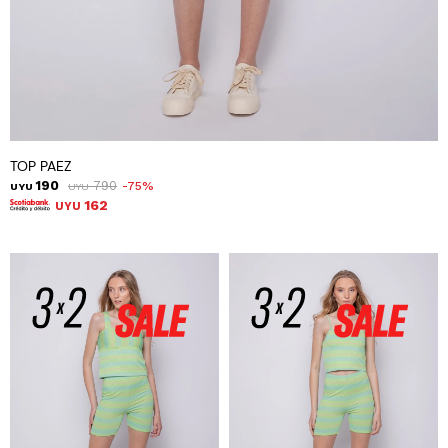
TOP PAEZ
190
790
75
UYU
UYU
162
UYU