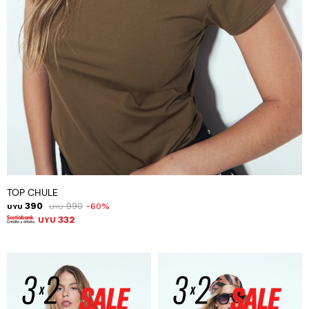
TOP CHULE
390
990
60
UYU
UYU
332
UYU