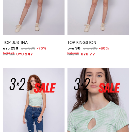
TOP JUSTINA
TOP KINGSTON
290
990
90
790
70
88
UYU
UYU
UYU
UYU
247
77
UYU
UYU