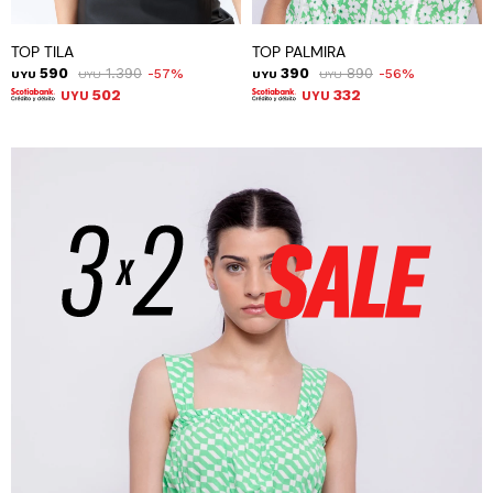
TOP TILA
TOP PALMIRA
590
1.390
390
890
57
56
UYU
UYU
UYU
UYU
502
332
UYU
UYU