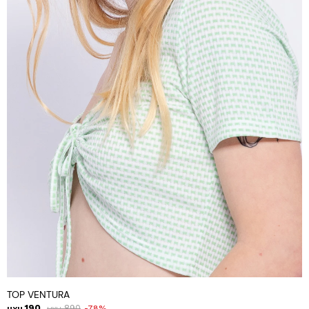
TOP VENTURA
190
890
78
UYU
UYU