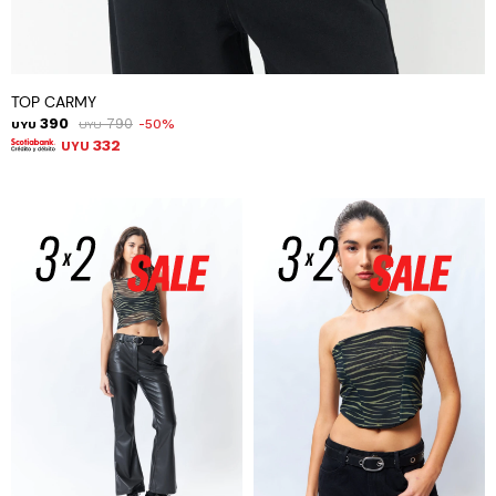
TOP CARMY
390
790
50
UYU
UYU
332
UYU