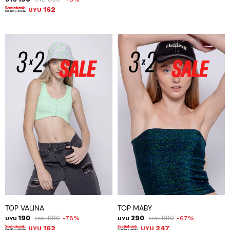
162
UYU
TOP VALINA
TOP MABY
190
890
290
890
78
67
UYU
UYU
UYU
UYU
162
247
UYU
UYU