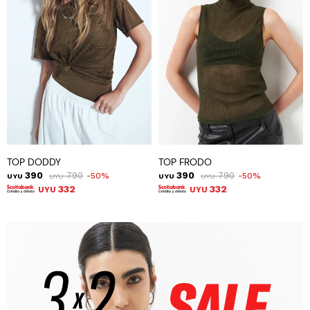
TOP DODDY
TOP FRODO
390
790
390
790
50
50
UYU
UYU
UYU
UYU
332
332
UYU
UYU