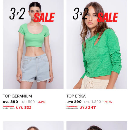
TOP GERANIUM
TOP ERIKA
390
590
290
1.390
33
79
UYU
UYU
UYU
UYU
332
247
UYU
UYU