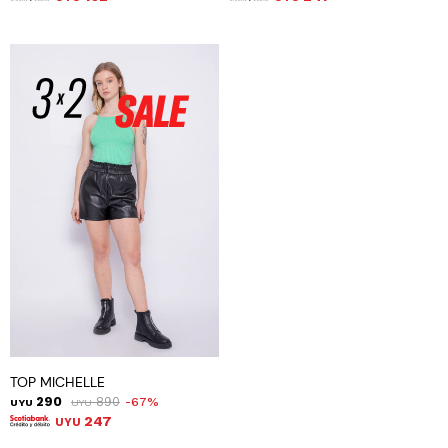
TOP MICHELLE
290
890
67
UYU
UYU
247
UYU