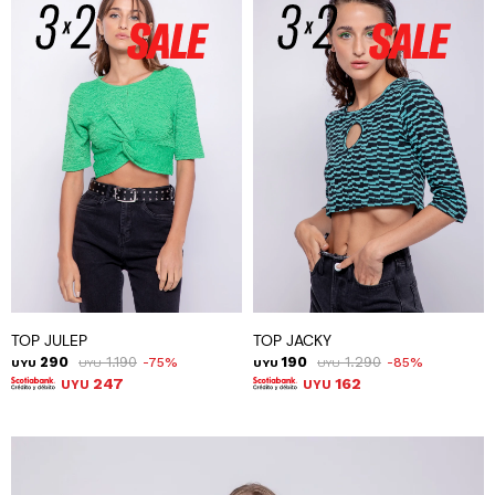
TOP JULEP
TOP JACKY
290
1.190
190
1.290
75
85
UYU
UYU
UYU
UYU
247
162
UYU
UYU