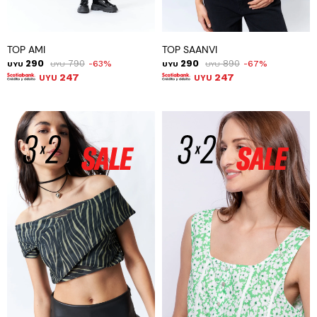
TOP AMI
TOP SAANVI
290
790
290
890
63
67
UYU
UYU
UYU
UYU
247
247
UYU
UYU