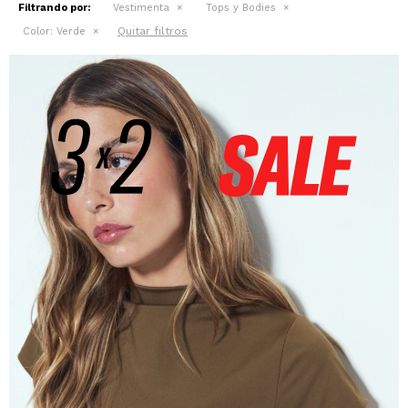
Filtrando por:
Vestimenta
Tops y Bodies
Quitar filtros
Color:
Verde