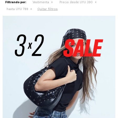
Filtrando por:
Vestimenta
Precio desde UYU 390
Quitar filtros
hasta UYU 789