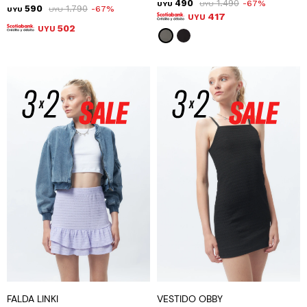
490
1.490
67
UYU
UYU
590
1.790
67
UYU
UYU
417
UYU
502
UYU
FALDA LINKI
VESTIDO OBBY