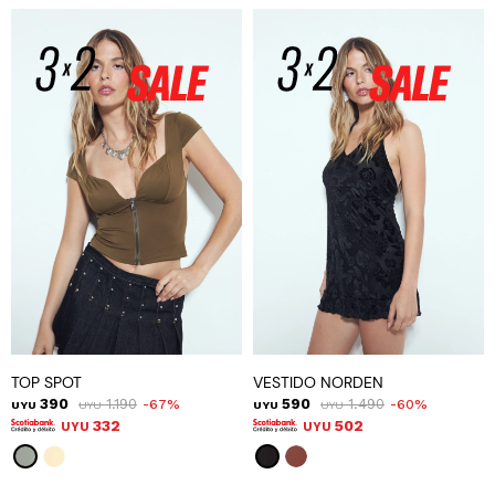
TOP SPOT
VESTIDO NORDEN
390
1.190
590
1.490
67
60
UYU
UYU
UYU
UYU
332
502
UYU
UYU