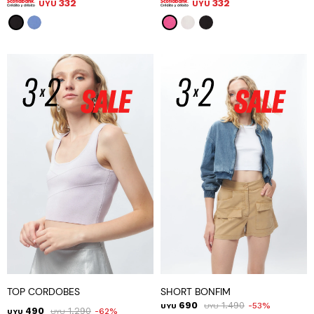
332
332
UYU
UYU
TOP CORDOBES
SHORT BONFIM
690
1.490
53
UYU
UYU
490
1.290
62
UYU
UYU