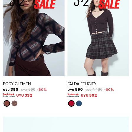
BODY CLEMEN
FALDA FELICITY
390
990
590
1.490
60
60
UYU
UYU
UYU
UYU
332
502
UYU
UYU