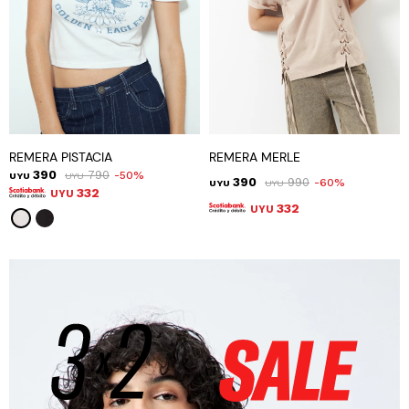
REMERA PISTACIA
REMERA MERLE
390
790
50
UYU
UYU
390
990
60
UYU
UYU
332
UYU
332
UYU