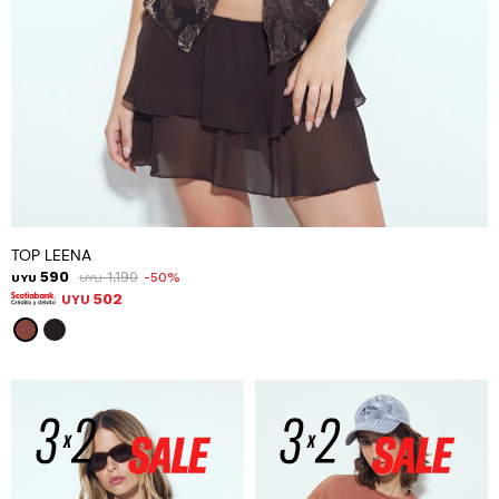
TOP LEENA
590
1.190
50
UYU
UYU
502
UYU