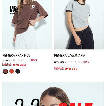
REMERA FRAXINUS
REMERA LAGUNARIA
390
990
60
UYU
UYU
390
490
20
UYU
UYU
332
UYU
332
UYU