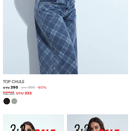
TOP CHULE
390
990
60
UYU
UYU
332
UYU