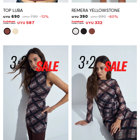
TOP LUBA
REMERA YELLOWSTONE
690
790
390
990
12
60
UYU
UYU
UYU
UYU
587
332
UYU
UYU