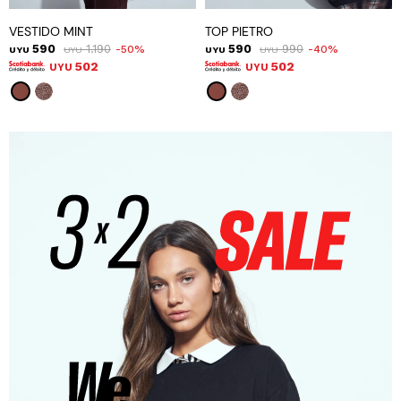
VESTIDO MINT
TOP PIETRO
590
1.190
590
990
50
40
UYU
UYU
UYU
UYU
502
502
UYU
UYU