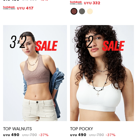
332
UYU
417
UYU
TOP WALNUTS
TOP POCKY
490
790
490
790
37
37
UYU
UYU
UYU
UYU