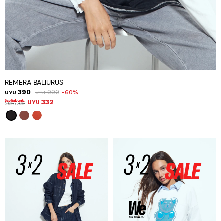
REMERA BALIURUS
390
990
60
UYU
UYU
332
UYU