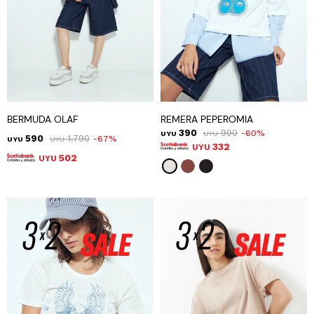
BERMUDA OLAF
REMERA PEPEROMIA
390
990
60
UYU
UYU
590
1.790
67
UYU
UYU
332
UYU
502
UYU