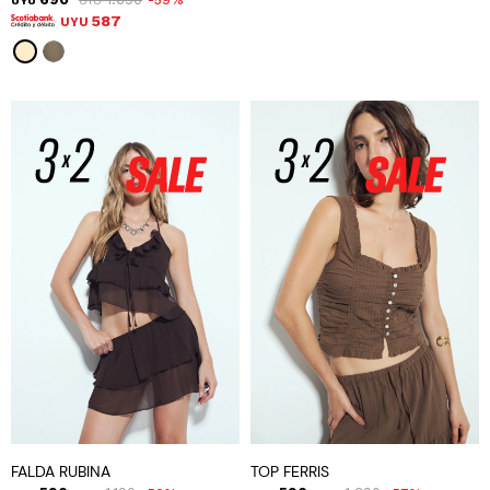
59
UYU
UYU
587
UYU
FALDA RUBINA
TOP FERRIS