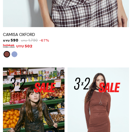
CAMISA OXFORD
590
1.790
67
UYU
UYU
502
UYU