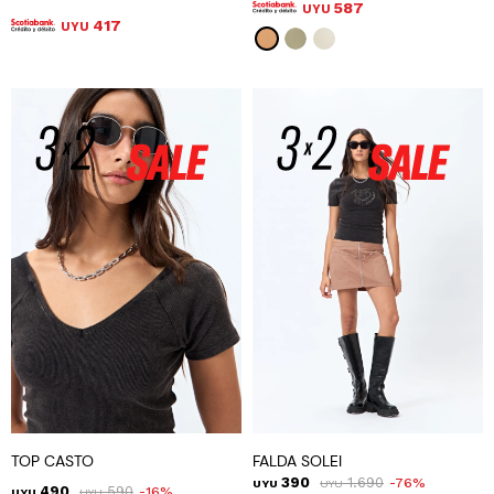
587
UYU
417
UYU
TOP CASTO
FALDA SOLEI
390
1.690
76
UYU
UYU
490
590
16
UYU
UYU