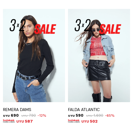
REMERA DAMS
FALDA ATLANTIC
690
790
590
1.690
12
65
UYU
UYU
UYU
UYU
587
502
UYU
UYU