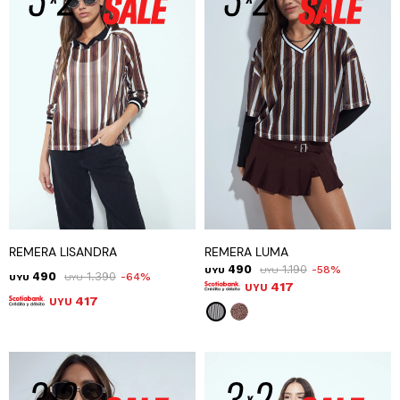
REMERA LISANDRA
REMERA LUMA
490
1.190
58
UYU
UYU
490
1.390
64
UYU
UYU
417
UYU
417
UYU