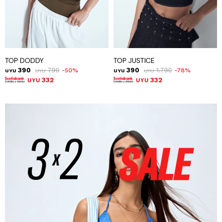
TOP DODDY
TOP JUSTICE
390
790
390
1.790
50
78
UYU
UYU
UYU
UYU
332
332
UYU
UYU