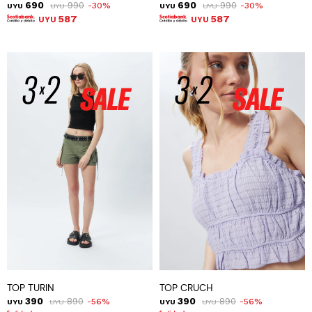
690
990
690
990
30
30
UYU
UYU
UYU
UYU
587
587
UYU
UYU
TOP TURIN
TOP CRUCH
390
890
390
890
56
56
UYU
UYU
UYU
UYU