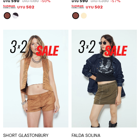
590
1.190
590
1.390
50
57
UYU
UYU
UYU
UYU
502
502
UYU
UYU
SHORT GLASTONBURY
FALDA SOLINA