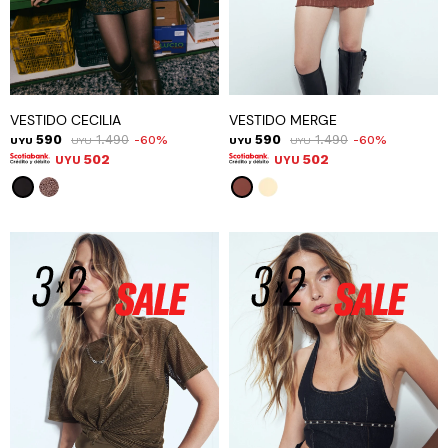
VESTIDO CECILIA
VESTIDO MERGE
590
1.490
590
1.490
60
60
UYU
UYU
UYU
UYU
502
502
UYU
UYU