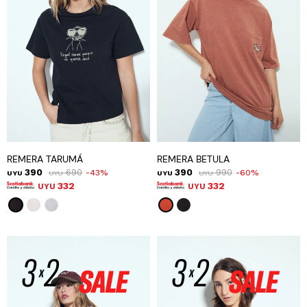
REMERA TARUMÁ
REMERA BETULA
390
690
390
990
43
60
UYU
UYU
UYU
UYU
332
332
UYU
UYU