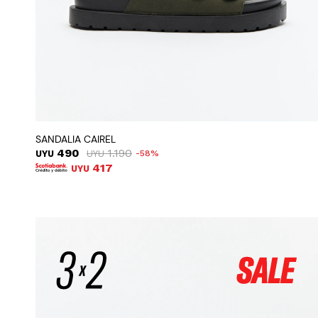
SANDALIA CAIREL
490
1.190
UYU
UYU
58
417
UYU