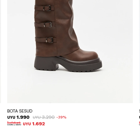
BOTA SESUD
1.990
3.290
UYU
UYU
39
1.692
UYU