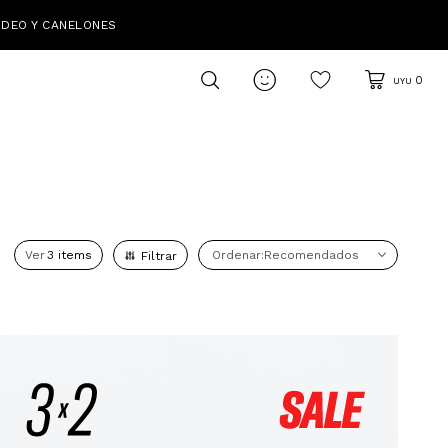
IDEO Y CANELONES

0
UYU
Ver
Recomendados