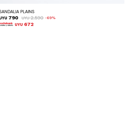
SANDALIA PLAINS
790
2.590
UYU
UYU
69
672
UYU