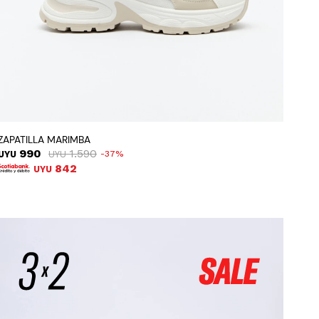
ZAPATILLA MARIMBA
990
1.590
UYU
UYU
37
842
UYU