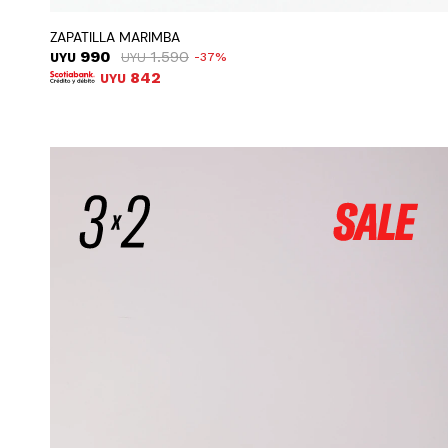
ZAPATILLA MARIMBA
990
1.590
UYU
UYU
37
842
UYU