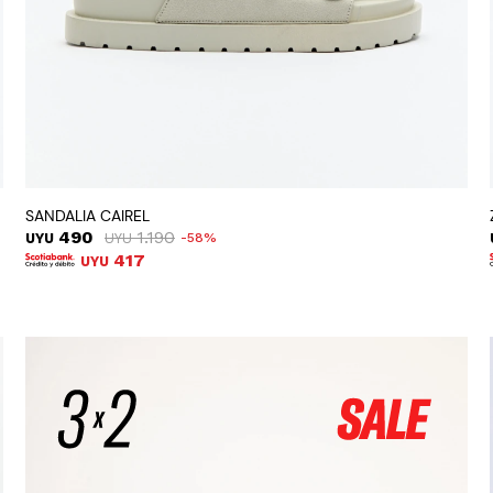
SANDALIA CAIREL
490
1.190
UYU
UYU
58
417
UYU