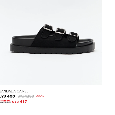
SANDALIA CAIREL
490
1.190
UYU
UYU
58
417
UYU