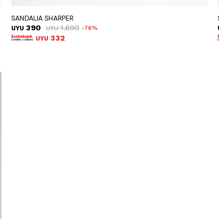
SANDALIA SHARPER
390
1.690
UYU
UYU
76
332
UYU