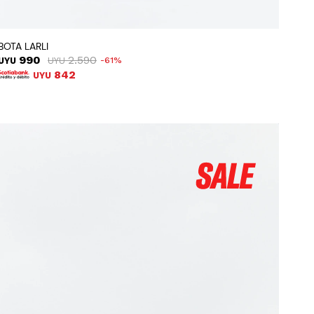
BOTA LARLI
990
2.590
UYU
UYU
61
842
UYU