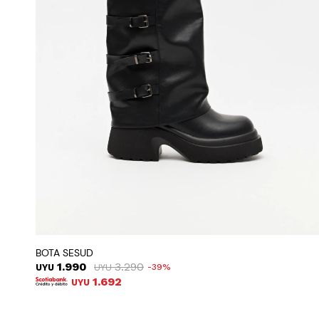
BOTA SESUD
1.990
3.290
UYU
UYU
39
1.692
UYU