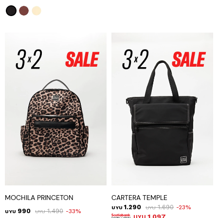
MOCHILA PRINCETON
CARTERA TEMPLE
1.290
1.690
23
UYU
UYU
990
1.490
33
UYU
UYU
1.097
UYU