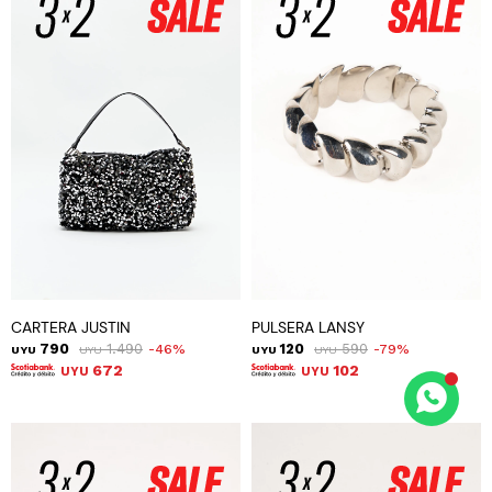
CARTERA JUSTIN
PULSERA LANSY
790
1.490
120
590
46
79
UYU
UYU
UYU
UYU
672
102
UYU
UYU