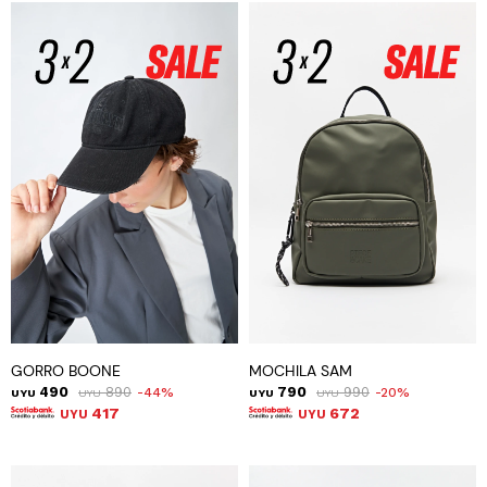
GORRO BOONE
MOCHILA SAM
490
890
790
990
44
20
UYU
UYU
UYU
UYU
417
672
UYU
UYU