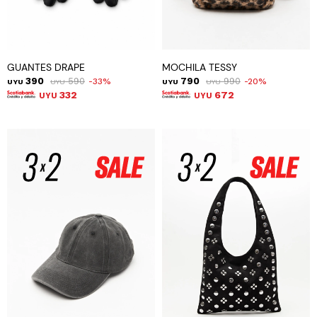
GUANTES DRAPE
MOCHILA TESSY
390
590
790
990
33
20
UYU
UYU
UYU
UYU
332
672
UYU
UYU