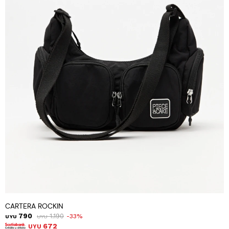
CARTERA ROCKIN
790
1.190
33
UYU
UYU
672
UYU