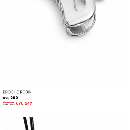
BROCHE ROBIN
290
UYU
247
UYU