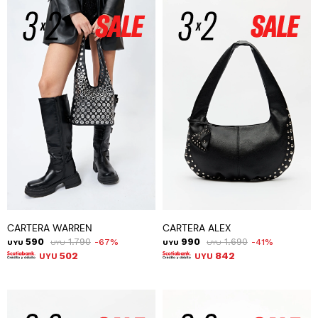
CARTERA WARREN
CARTERA ALEX
590
1.790
990
1.690
67
41
UYU
UYU
UYU
UYU
502
842
UYU
UYU