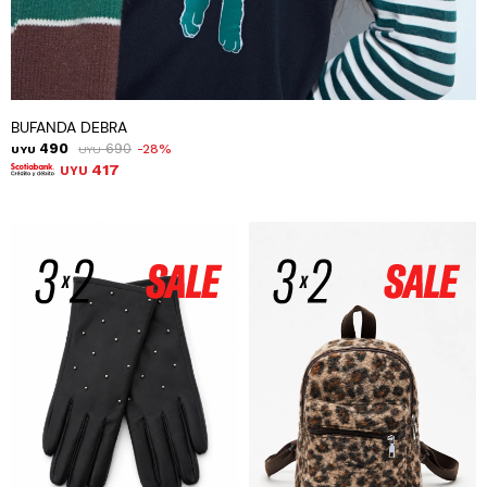
BUFANDA DEBRA
490
690
28
UYU
UYU
417
UYU