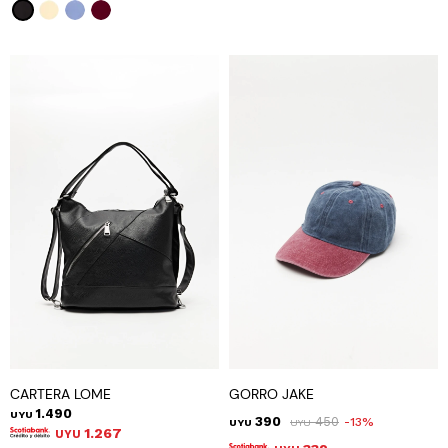
CARTERA LOME
GORRO JAKE
1.490
UYU
390
450
13
UYU
UYU
1.267
UYU