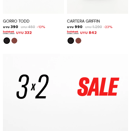
GORRO TODD
CARTERA GRIFFIN
390
450
990
1.290
13
23
UYU
UYU
UYU
UYU
332
842
UYU
UYU