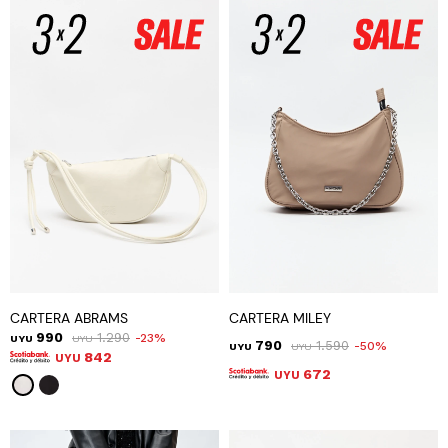
CARTERA ABRAMS
CARTERA MILEY
990
1.290
23
UYU
UYU
790
1.590
50
UYU
UYU
842
UYU
672
UYU