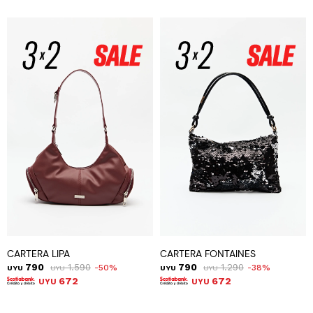
CARTERA LIPA
CARTERA FONTAINES
790
1.590
790
1.290
50
38
UYU
UYU
UYU
UYU
672
672
UYU
UYU