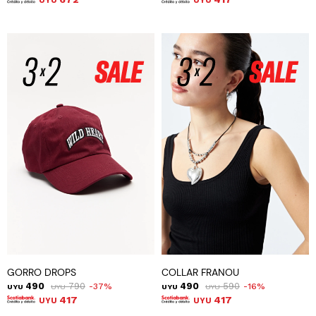
UYU
UYU
GORRO DROPS
COLLAR FRANOU
490
790
490
590
37
16
UYU
UYU
UYU
UYU
417
417
UYU
UYU