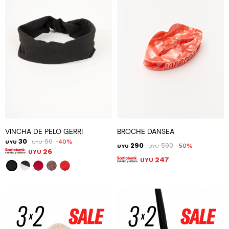
VINCHA DE PELO GERRI
BROCHE DANSEA
30
50
40
UYU
UYU
290
590
50
UYU
UYU
26
UYU
247
UYU