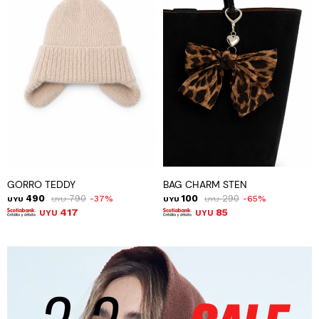
GORRO TEDDY
BAG CHARM STEN
490
790
100
290
37
65
UYU
UYU
UYU
UYU
417
85
UYU
UYU