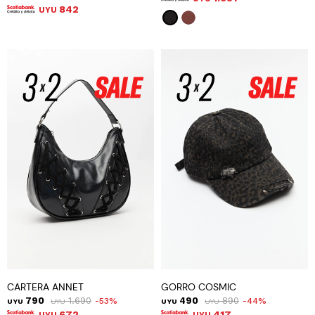
842
UYU
CARTERA ANNET
GORRO COSMIC
790
1.690
490
890
53
44
UYU
UYU
UYU
UYU
672
417