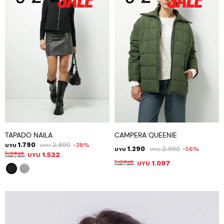
TAPADO NAILA
CAMPERA QUEENIE
1.790
2.890
38
UYU
UYU
1.290
2.990
56
UYU
UYU
1.522
UYU
1.097
UYU