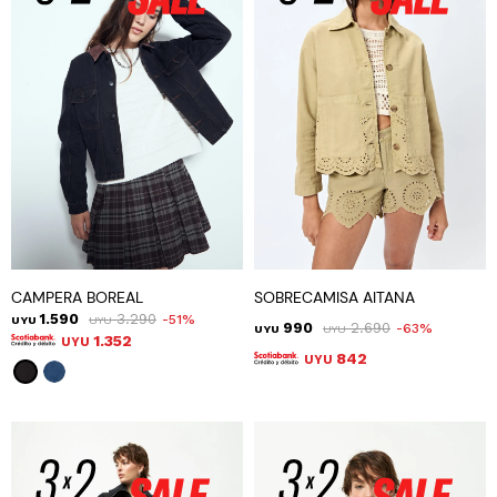
CAMPERA BOREAL
SOBRECAMISA AITANA
1.590
3.290
51
UYU
UYU
990
2.690
63
UYU
UYU
1.352
UYU
842
UYU