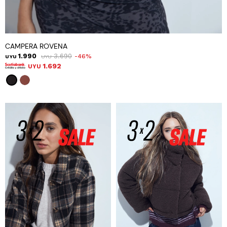
CAMPERA ROVENA
1.990
3.690
46
UYU
UYU
1.692
UYU