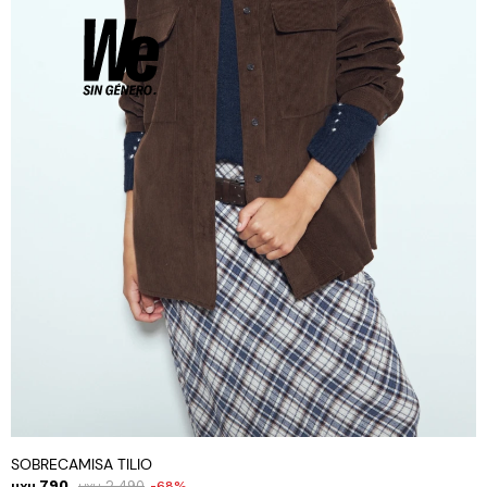
SOBRECAMISA TILIO
790
2.490
68
UYU
UYU