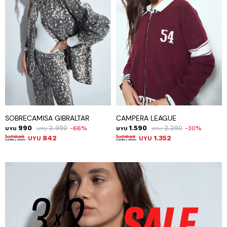
SOBRECAMISA GIBRALTAR
CAMPERA LEAGUE
990
2.990
1.590
2.290
66
30
UYU
UYU
UYU
UYU
842
1.352
UYU
UYU