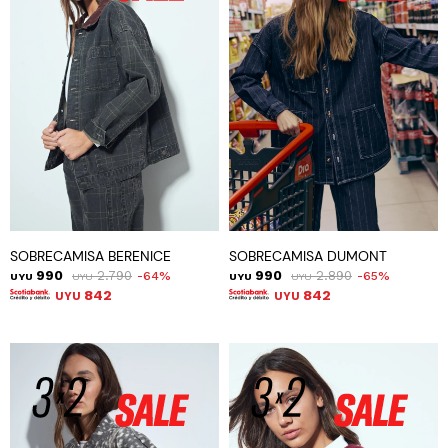
SOBRECAMISA BERENICE
SOBRECAMISA DUMONT
990
2.790
990
2.890
64
65
UYU
UYU
UYU
UYU
842
842
UYU
UYU