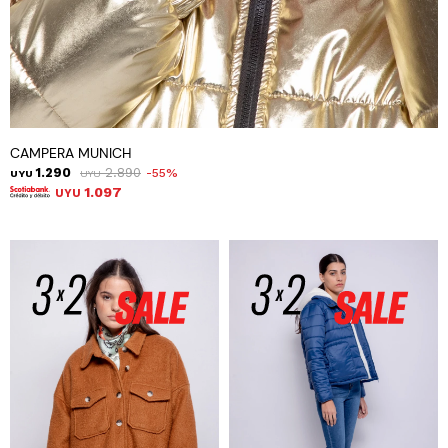
CAMPERA MUNICH
1.290
2.890
55
UYU
UYU
1.097
UYU