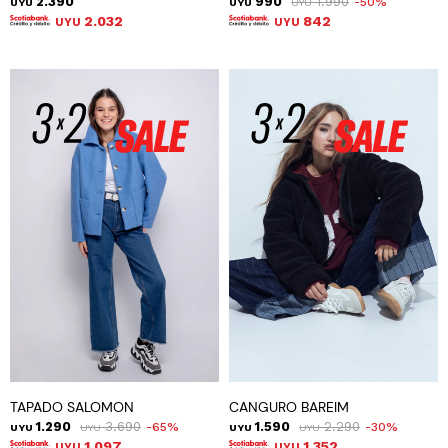
2.390
990
1.990
50
UYU
UYU
UYU
2.032
842
UYU
UYU
TAPADO SALOMON
CANGURO BAREIM
1.290
3.690
1.590
2.290
65
30
UYU
UYU
UYU
UYU
1.097
1.352
UYU
UYU