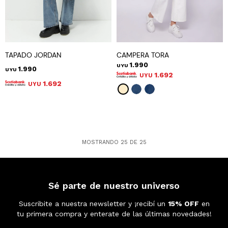
TAPADO JORDAN
CAMPERA TORA
1.990
UYU
1.990
UYU
1.692
UYU
1.692
UYU
MOSTRANDO
25
DE
25
Sé parte de nuestro universo
Suscribite a nuestra newsletter y ¡recibí un
15% OFF
en
tu primera compra y enterate de las últimas novedades!