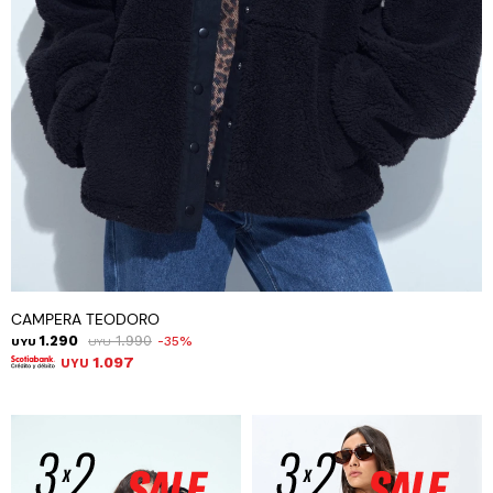
CAMPERA TEODORO
1.290
1.990
35
UYU
UYU
1.097
UYU