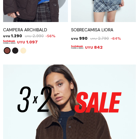
CAMPERA ARCHIBALD
SOBRECAMISA LIORA
1.290
2.990
56
UYU
UYU
990
2.790
64
UYU
UYU
1.097
UYU
842
UYU