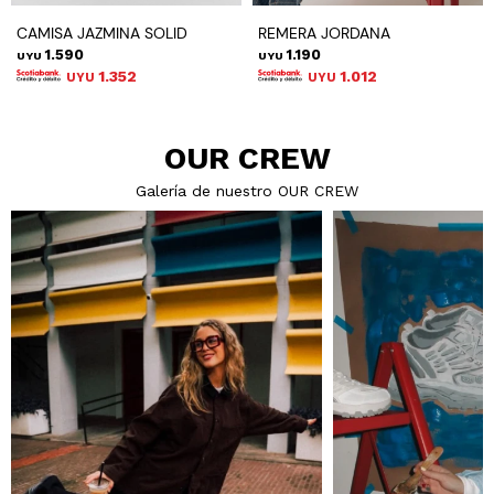
CAMISA JAZMINA SOLID
REMERA JORDANA
1.590
1.190
UYU
UYU
1.352
1.012
UYU
UYU
OUR CREW
Galería de nuestro OUR CREW