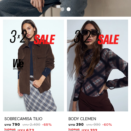
SOBRECAMISA TILIO
BODY CLEMEN
790
2.490
390
990
68
60
UYU
UYU
UYU
UYU
672
332
UYU
UYU