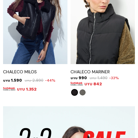
CHALECO MILOS
CHALECO MARINER
990
1.490
33
UYU
UYU
1.590
2.890
44
UYU
UYU
842
UYU
1.352
UYU