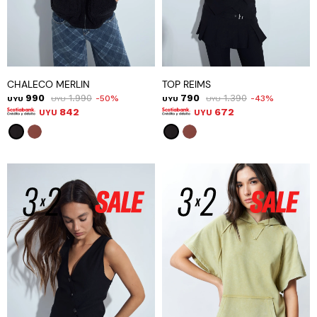
CHALECO MERLIN
TOP REIMS
990
1.990
790
1.390
50
43
UYU
UYU
UYU
UYU
842
672
UYU
UYU