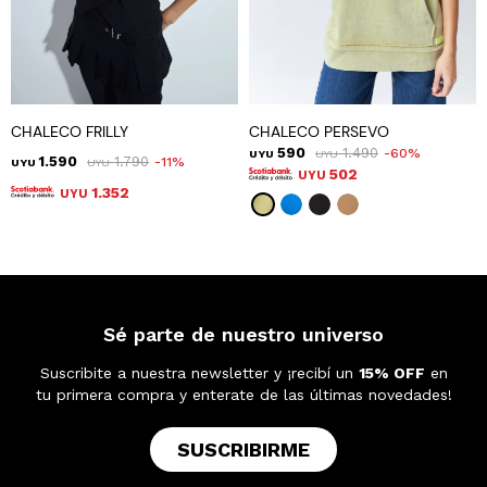
CHALECO FRILLY
CHALECO PERSEVO
590
1.490
60
UYU
UYU
1.590
1.790
11
UYU
UYU
502
UYU
1.352
UYU
Sé parte de nuestro universo
Suscribite a nuestra newsletter y ¡recibí un
15% OFF
en
tu primera compra y enterate de las últimas novedades!
SUSCRIBIRME