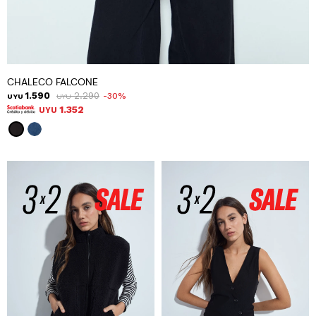
CHALECO FALCONE
1.590
2.290
30
UYU
UYU
1.352
UYU