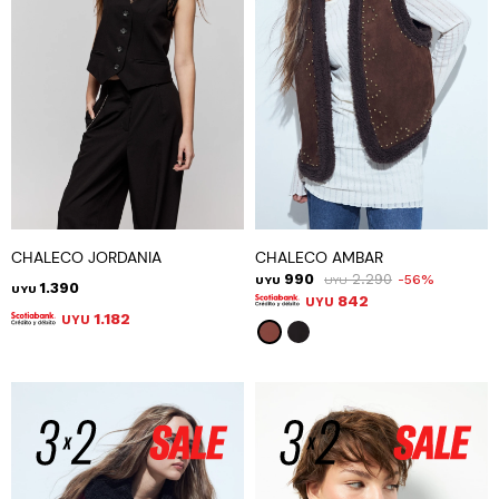
CHALECO JORDANIA
CHALECO AMBAR
990
2.290
56
UYU
UYU
1.390
UYU
842
UYU
1.182
UYU