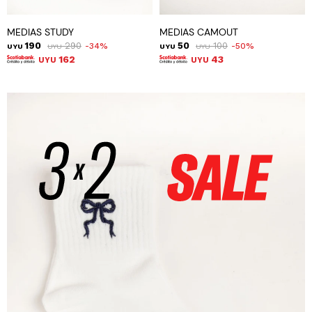
MEDIAS STUDY
MEDIAS CAMOUT
190
290
50
100
34
50
UYU
UYU
UYU
UYU
162
43
UYU
UYU