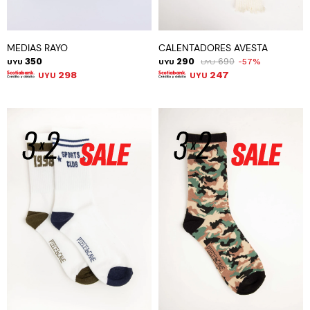
MEDIAS RAYO
CALENTADORES AVESTA
350
290
690
57
UYU
UYU
UYU
298
247
UYU
UYU