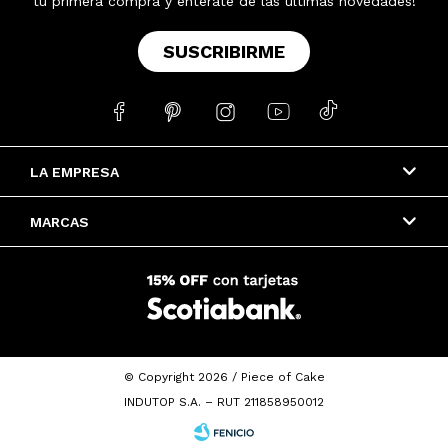
tu primera compra y enterate de las últimas novedades!
SUSCRIBIRME





LA EMPRESA
MARCAS
© Copyright 2026 / Piece of Cake
INDUTOP S.A. – RUT 211858950012