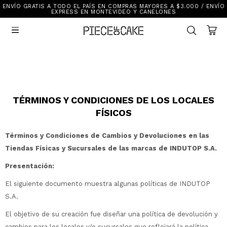
ENVÍO GRATIS A TODO EL PAÍS EN COMPRAS MAYORES A $3.000 / ENVÍO
Sale
EXPRESS EN MONTEVIDEO Y CANELONES
Ver Todo

New In
Vestimenta
Calzado
Vestimenta
Accesorios
Accesorios
Mallas Y Bikinis
Calzado
TÉRMINOS Y CONDICIONES DE LOS LOCALES
FÍSICOS
Mi cuenta
Términos y Condiciones de Cambios y Devoluciones en las
Tiendas Físicas y Sucursales de las marcas de INDUTOP S.A.
Ayuda
Presentación:
Tiendas
El siguiente documento muestra algunas políticas de INDUTOP
S.A.
El objetivo de su creación fue diseñar una política de devolución y
cambios para los locales y/o sucursales que reflejará la política