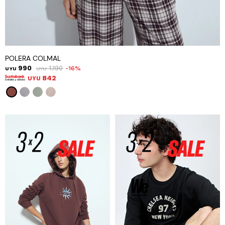
POLERA COLMAL
990
1.190
16
UYU
UYU
842
UYU