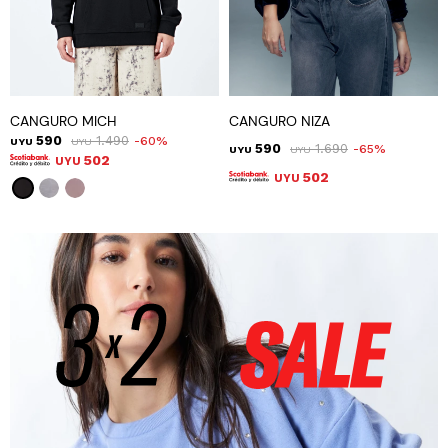
CANGURO MICH
CANGURO NIZA
590
1.490
60
UYU
UYU
590
1.690
65
UYU
UYU
502
UYU
502
UYU