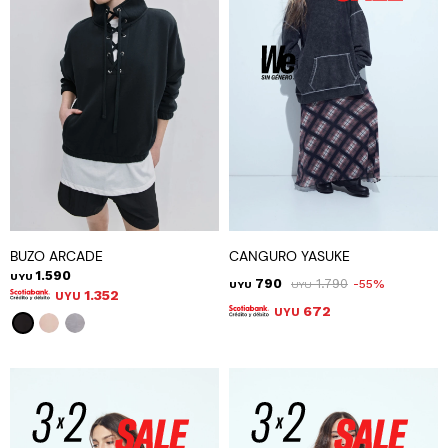
BUZO ARCADE
CANGURO YASUKE
1.590
UYU
790
1.790
55
UYU
UYU
1.352
UYU
672
UYU