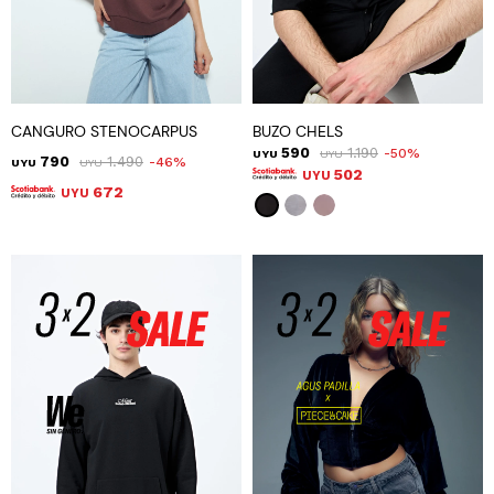
CANGURO STENOCARPUS
BUZO CHELS
590
1.190
50
UYU
UYU
790
1.490
46
UYU
UYU
502
UYU
672
UYU