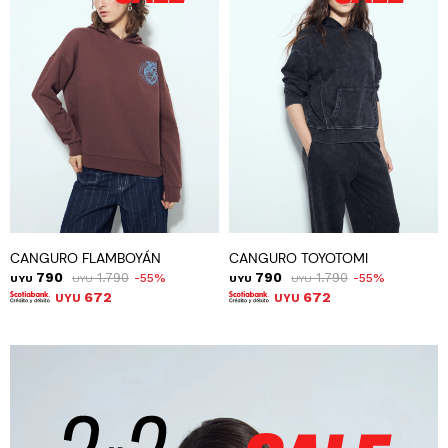
CANGURO FLAMBOYÁN
CANGURO TOYOTOMI
790
1.790
790
1.790
55
55
UYU
UYU
UYU
UYU
672
672
UYU
UYU