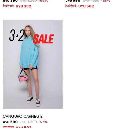
390
1.290
590
1.690
69
65
UYU
UYU
UYU
UYU
332
502
UYU
UYU
CANGURO CARNEGIE
590
1.390
57
UYU
UYU
502
UYU