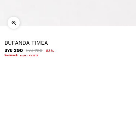
BUFANDA TIMEA
290
790
UYU
63
UYU
247
UYU
COMPRAR
Ubicar en tienda
Descripción
Envíos
Cambios
Bufanda rectangular en tejido de punto con transición de
varios colores.