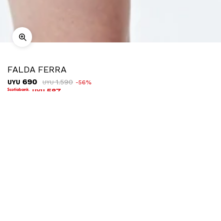
FALDA FERRA
690
1.590
UYU
56
UYU
587
UYU
COMPRAR
TALLE
Ubicar en tienda
Descripción
Envíos
Cambios
Esta minifalda en símil cuero combina una silueta moderna
con un detalle de botones laterales que le aporta un toque