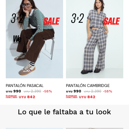
PANTALÓN PASACAL
PANTALÓN CAMBRIDGE
P
990
2.390
990
2.390
58
58
UYU
UYU
UYU
UYU
U
842
842
UYU
UYU
Lo que le faltaba a tu look