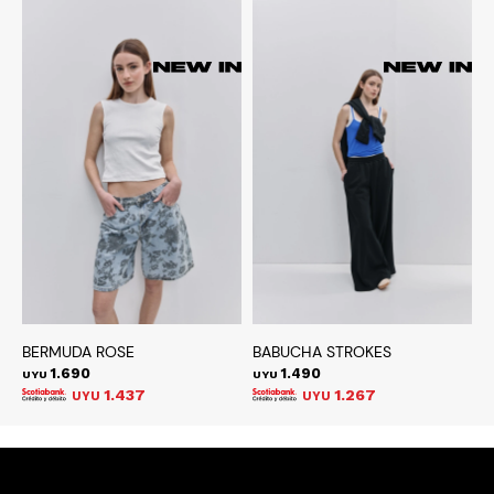
BERMUDA ROSE
BABUCHA STROKES
J
1.690
1.490
UYU
UYU
U
1.437
1.267
UYU
UYU