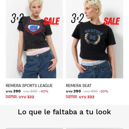
REMERA SPORTS LEAGUE
REMERA SEAT
R
390
690
390
490
43
20
UYU
UYU
UYU
UYU
U
332
332
UYU
UYU
Lo que le faltaba a tu look