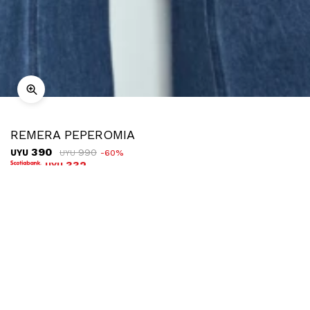
REMERA PEPEROMIA
390
990
UYU
60
UYU
332
UYU
COMPRAR
TALLE
Ubicar en tienda
Descripción
Envíos
Cambios