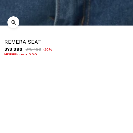
REMERA SEAT
390
490
UYU
20
UYU
332
UYU
COMPRAR
TALLE
Ubicar en tienda
Descripción
Envíos
Cambios
Remera de manga corta de algodón, con estampa de Seattle
y número 38.