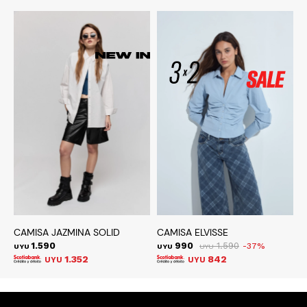
CAMISA JAZMINA SOLID
CAMISA ELVISSE
C
1.590
990
1.590
37
UYU
UYU
UYU
U
1.352
842
UYU
UYU