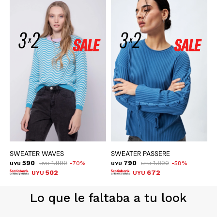
SWEATER WAVES
SWEATER PASSERE
S
590
1.990
790
1.890
70
58
UYU
UYU
UYU
UYU
U
502
672
UYU
UYU
Lo que le faltaba a tu look