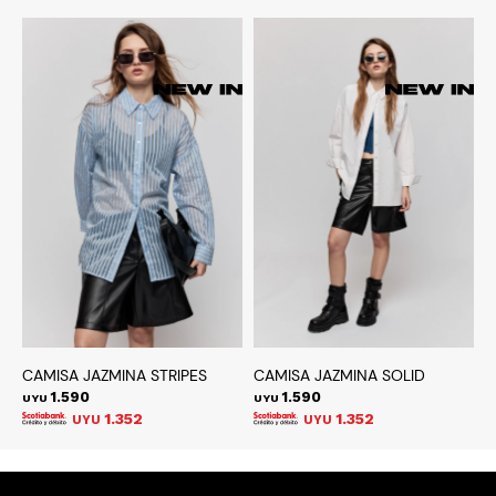
CAMISA JAZMINA STRIPES
CAMISA JAZMINA SOLID
J
1.590
1.590
UYU
UYU
U
1.352
1.352
UYU
UYU