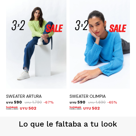
SWEATER ARTURA
SWEATER OLIMPIA
S
590
1.790
590
1.690
67
65
UYU
UYU
UYU
UYU
U
502
502
UYU
UYU
Lo que le faltaba a tu look