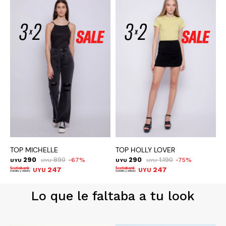
TOP MICHELLE
TOP HOLLY LOVER
T
290
890
290
1.190
67
75
UYU
UYU
UYU
UYU
U
247
247
UYU
UYU
Lo que le faltaba a tu look