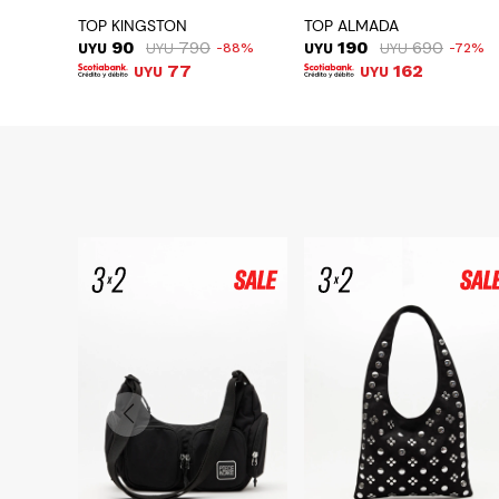
TOP KINGSTON
TOP ALMADA
90
790
190
690
UYU
UYU
88
UYU
UYU
72
77
162
UYU
UYU