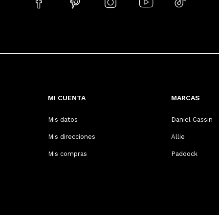





MI CUENTA
MARCAS
Mis datos
Daniel Cassin
Mis direcciones
Allie
Mis compras
Paddock