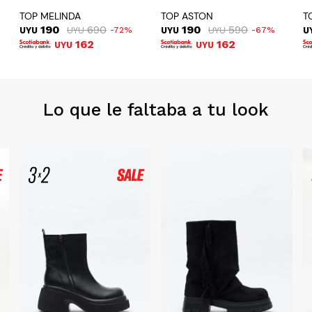
TOP MELINDA
TOP ASTON
T
190
690
190
590
UYU
UYU
72
UYU
UYU
67
U
162
162
UYU
UYU
Lo que le faltaba a tu look