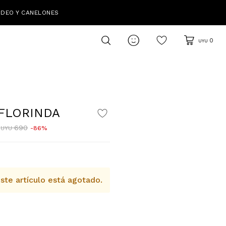
IDEO Y CANELONES

0
UYU
FLORINDA
690
86
UYU
ste artículo está agotado.