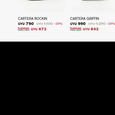
CARTERA ROCKIN
CARTERA GRIFFIN
790
1.190
990
1.290
UYU
UYU
33
UYU
UYU
23
672
842
UYU
UYU