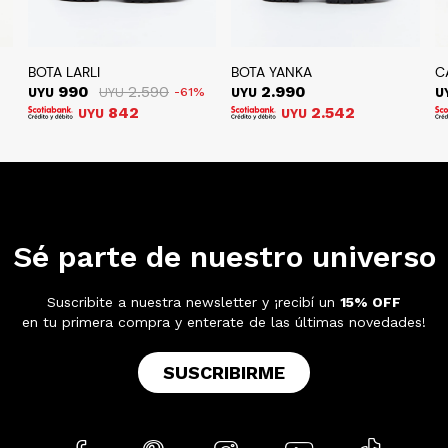
BOTA LARLI
BOTA YANKA
C
990
2.590
2.990
UYU
UYU
61
UYU
U
842
2.542
UYU
UYU
Sé parte de nuestro universo
Suscribite a nuestra newsletter y ¡recibí un
15% OFF
en tu primera compra y enterate de las últimas novedades!
SUSCRIBIRME