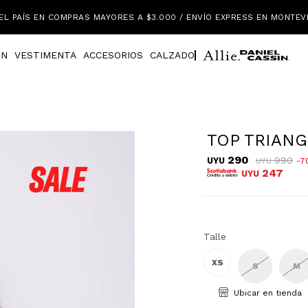
EL PAÍS EN COMPRAS MAYORES A $3.000 / ENVÍO EXPRESS EN MONTEV
IN
VESTIMENTA
ACCESORIOS
CALZADO
TOP TRIANG
290
990
UYU
7
UYU
247
UYU
Talle
XS
S
M
Ubicar en tienda