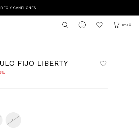
IDEO Y CANELONES

0
UYU
ULO FIJO LIBERTY
0
L