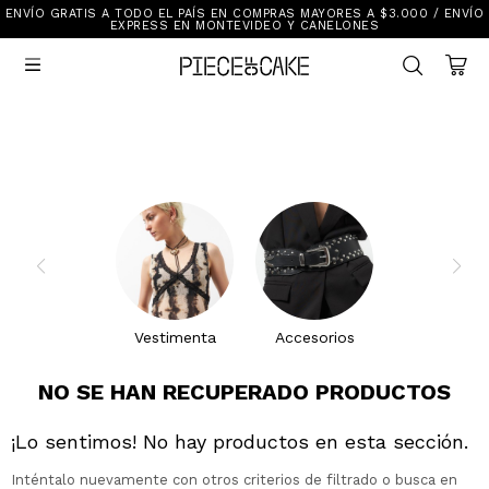
ENVÍO GRATIS A TODO EL PAÍS EN COMPRAS MAYORES A $3.000 / ENVÍO
Sale
EXPRESS EN MONTEVIDEO Y CANELONES
Ver Todo

New In
Vestimenta
Calzado
Vestimenta
Accesorios
Accesorios
Mallas Y Bikinis
Calzado
Mi cuenta
Ayuda
Vestimenta
Accesorios
Tiendas
NO SE HAN RECUPERADO PRODUCTOS
¡Lo sentimos! No hay productos en esta sección.
Inténtalo nuevamente con otros criterios de filtrado o busca en