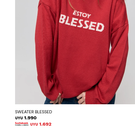
SWEATER BLESSED
1.990
UYU
1.692
UYU