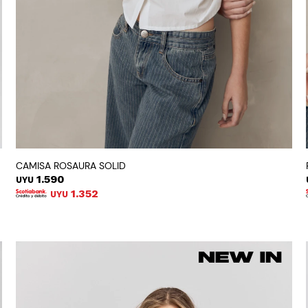
CAMISA ROSAURA SOLID
1.590
UYU
1.352
UYU