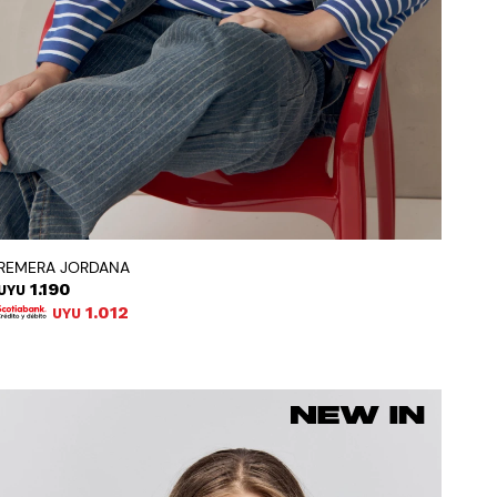
REMERA JORDANA
1.190
UYU
1.012
UYU