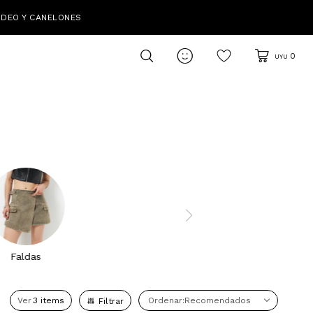
IDEO Y CANELONES

0
UYU
Faldas
Ver
Recomendados