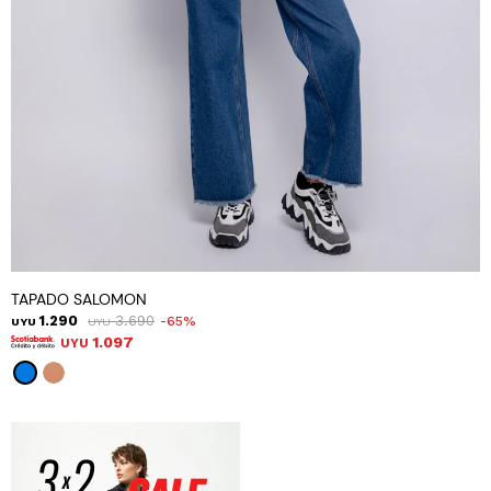
TAPADO SALOMON
1.290
3.690
65
UYU
UYU
1.097
UYU