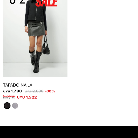
TAPADO NAILA
1.790
2.890
38
UYU
UYU
1.522
UYU