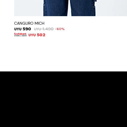
CANGURO MICH
590
1.490
UYU
UYU
60
502
UYU