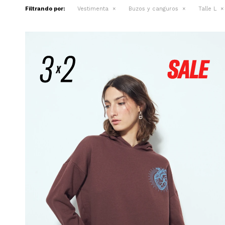
Filtrando por:
Vestimenta
Buzos y canguros
Talle L