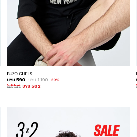
BUZO CHELS
590
1.190
UYU
UYU
50
502
UYU