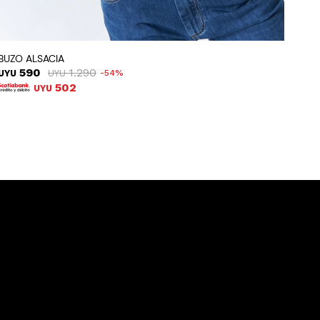
BUZO ALSACIA
590
1.290
UYU
UYU
54
502
UYU