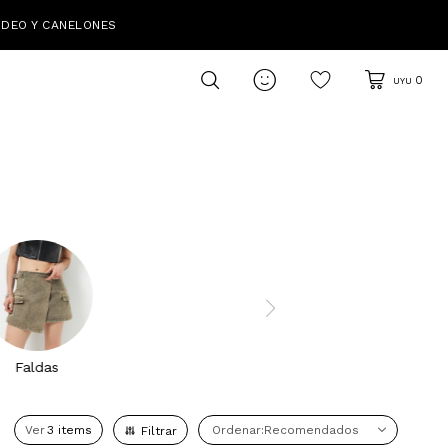
IDEO Y CANELONES

0
UYU
Faldas
Ver
Recomendados