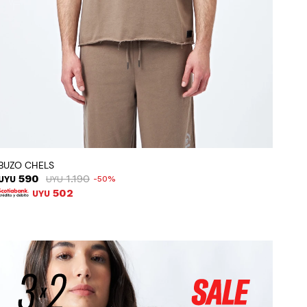
BUZO CHELS
590
1.190
UYU
UYU
50
502
UYU