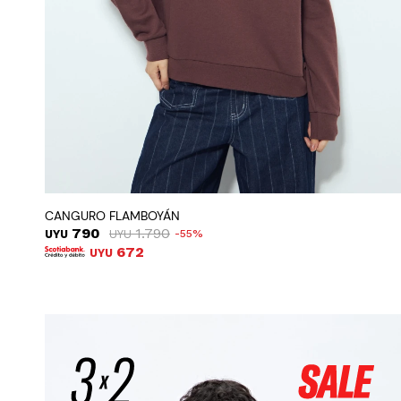
CANGURO FLAMBOYÁN
790
1.790
UYU
UYU
55
672
UYU