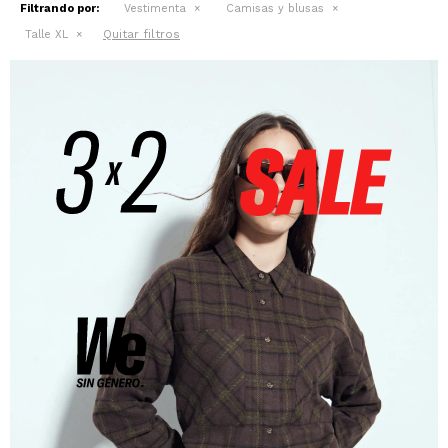
Filtrando por:
Vestimenta
Camisas y blusas
Quitar filtros
Talle XL