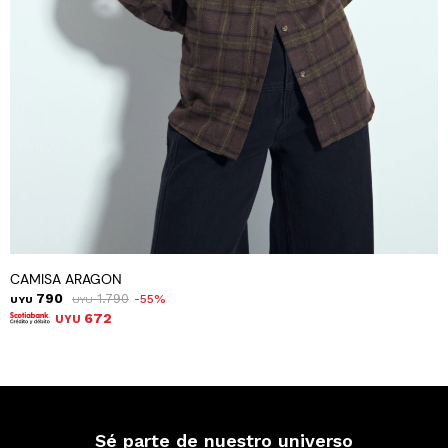
CAMISA ARAGON
790
1.790
55
UYU
UYU
672
UYU
Sé parte de nuestro universo