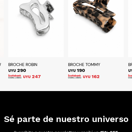
W
BROCHE ROBIN
BROCHE TOMMY
B
290
190
UYU
UYU
U
247
162
UYU
UYU
Sé parte de nuestro universo