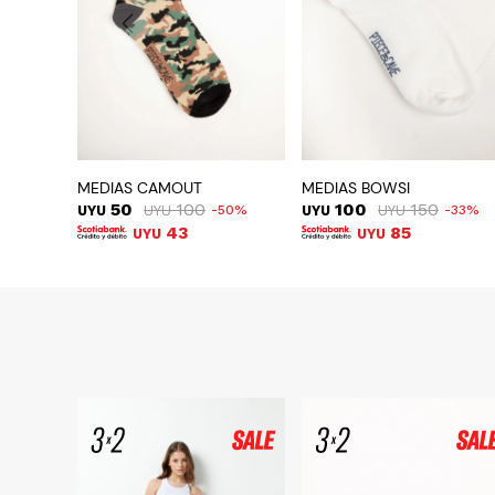
MEDIAS CAMOUT
MEDIAS BOWSI
50
100
100
150
UYU
UYU
50
UYU
UYU
33
43
85
UYU
UYU