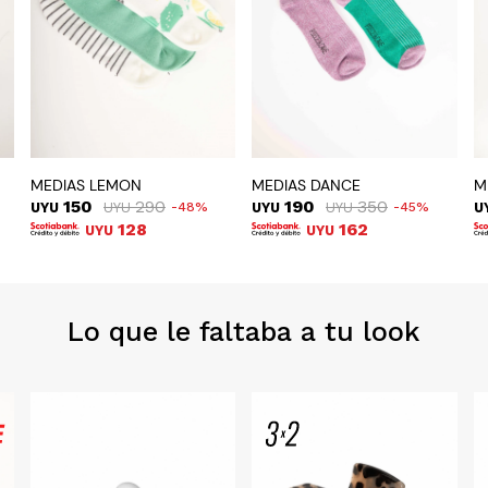
MEDIAS LEMON
MEDIAS DANCE
M
150
290
190
350
UYU
UYU
48
UYU
UYU
45
U
128
162
UYU
UYU
Lo que le faltaba a tu look