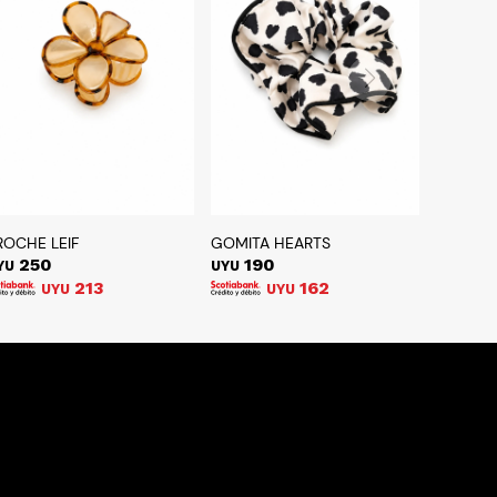
ROCHE LEIF
GOMITA HEARTS
250
190
YU
UYU
213
162
UYU
UYU