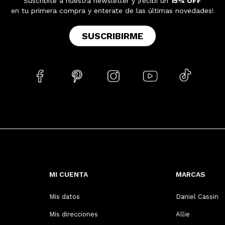
Suscribite a nuestra newsletter y ¡recibí un
15% OFF
en tu primera compra y enterate de las últimas novedades!
SUSCRIBIRME





MI CUENTA
MARCAS
Mis datos
Daniel Cassin
Mis direcciones
Allie