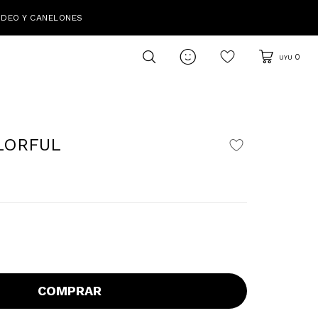
IDEO Y CANELONES

0
UYU
LORFUL
COMPRAR