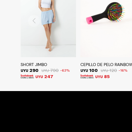
SHORT JIMBO
CEPILLO DE PELO RAINBO
290
790
100
120
UYU
UYU
63
UYU
UYU
16
247
85
UYU
UYU