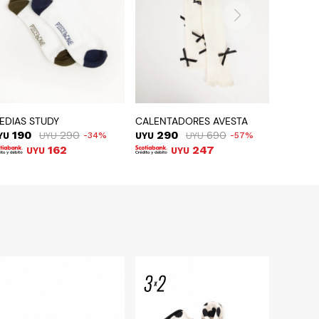
EDIAS STUDY
CALENTADORES AVESTA
190
290
290
690
YU
UYU
34
UYU
UYU
57
162
247
UYU
UYU