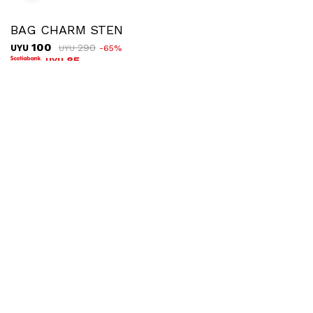
BAG CHARM STEN
100
290
UYU
65
UYU
85
UYU
COMPRAR
Ubicar en tienda
Envíos
Cambios
Montevideo UES
Costo: $200
Plazo: hasta 72hs hábiles
Montevideo La Nave
Costo: $200
Plazo: hasta 72hs hábiles
Interior UES