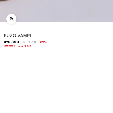
BUZO VAMPI
390
1.290
UYU
69
UYU
332
UYU
COMPRAR
TALLE
Ubicar en tienda
Descripción
Envíos
Cambios
Buzo de tela deportiva de manga corta y hombros caídos.
Cuenta con elástico ancho en la pretina.