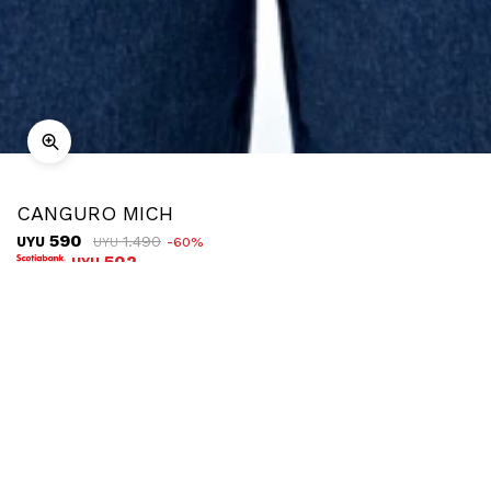
CANGURO MICH
590
1.490
UYU
60
UYU
502
UYU
COMPRAR
TALLE
Ubicar en tienda
Descripción
Envíos
Cambios