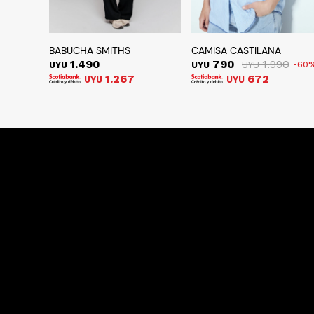
BABUCHA SMITHS
CAMISA CASTILANA
1.490
790
1.990
UYU
UYU
UYU
60
1.267
672
UYU
UYU