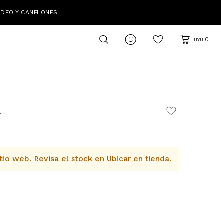
IDEO Y CANELONES

0
UYU
A
tio web.
Revisa el stock en
Ubicar en tienda
.