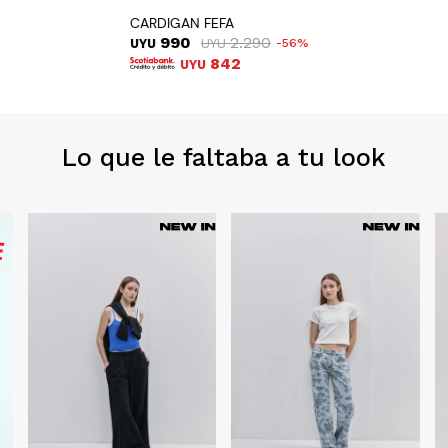
CARDIGAN FEFA
990
2.290
UYU
UYU
56
842
UYU
Lo que le faltaba a tu look