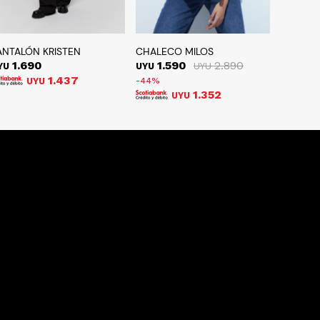
ANTALÓN KRISTEN
CHALECO MILOS
1.690
1.590
2.890
YU
UYU
UYU
1.437
UYU
44
1.352
UYU