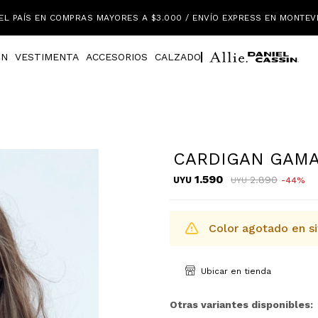
EL PAÍS EN COMPRAS MAYORES A $3.000 / ENVÍO EXPRESS EN MONTEV
IN
VESTIMENTA
ACCESORIOS
CALZADO
CARDIGAN GAM
1.590
2.890
UYU
44
UYU
Color agotado en si
Ubicar en tienda
Otras variantes disponibles: