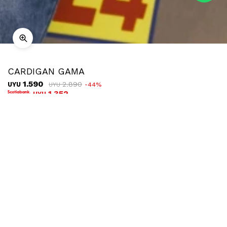
CARDIGAN GAMA
1.590
2.890
UYU
44
UYU
1.352
UYU
COMPRAR
TALLE
¿Talle no disponible?
Ubicar en tienda
Descripción
Envíos
Cambios
Cardigan tejido a rayas de inspiración navy, con calce relajado
y botones protagonistas que elevan cualquier look. Su diseño