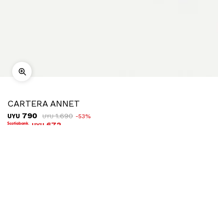
CARTERA ANNET
790
1.690
UYU
53
UYU
672
UYU
COMPRAR
Ubicar en tienda
Descripción
Envíos
Cambios