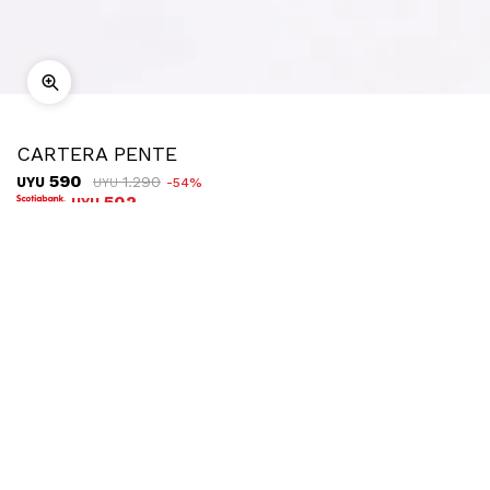
CARTERA PENTE
590
1.290
UYU
54
UYU
502
UYU
COMPRAR
Ubicar en tienda
Descripción
Envíos
Cambios
Cartera rectangular en símil cuero con correa fija. Tiene
detalle de tachas en la solapa y broche a presión metálico.