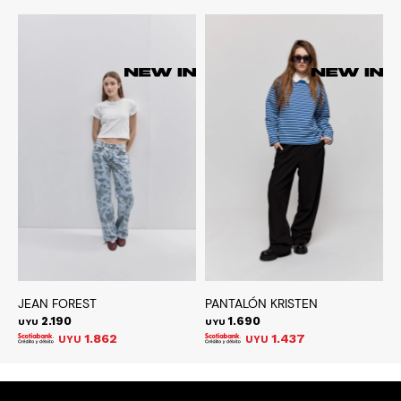
JEAN FOREST
PANTALÓN KRISTEN
C
2.190
1.690
UYU
UYU
U
1.862
1.437
UYU
UYU