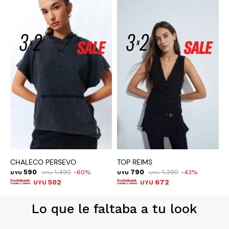
CHALECO PERSEVO
TOP REIMS
C
590
1.490
790
1.390
60
43
UYU
UYU
UYU
UYU
U
502
672
UYU
UYU
Lo que le faltaba a tu look