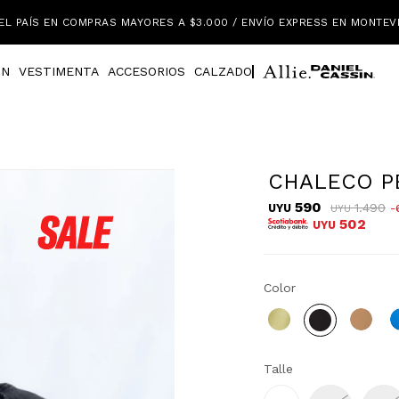
EL PAÍS EN COMPRAS MAYORES A $3.000 / ENVÍO EXPRESS EN MONTEV
IN
VESTIMENTA
ACCESORIOS
CALZADO
CHALECO P
590
1.490
UYU
UYU
502
UYU
Color
Talle