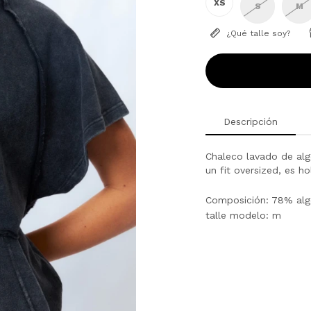
XS
S
M
¿Qué talle soy?
Descripción
Chaleco lavado de alg
un fit oversized, es 
Composición: 78% alg
talle modelo: m