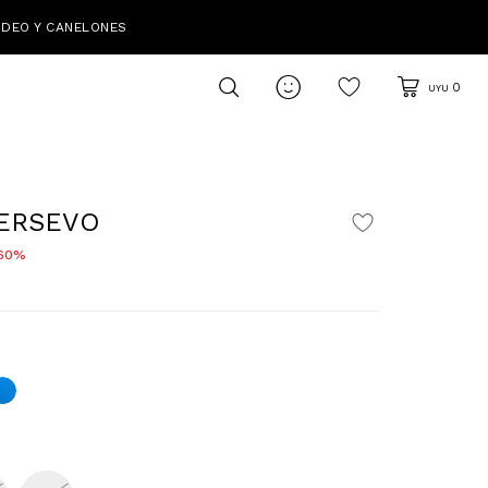
IDEO Y CANELONES

0
UYU
ERSEVO
60