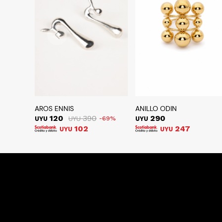
AROS ENNIS
ANILLO ODIN
120
390
290
UYU
UYU
69
UYU
102
247
UYU
UYU