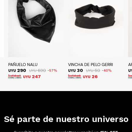
PAÑUELO NALU
VINCHA DE PELO GERRI
A
290
690
30
50
UYU
UYU
57
UYU
UYU
40
U
247
26
UYU
UYU
Sé parte de nuestro universo