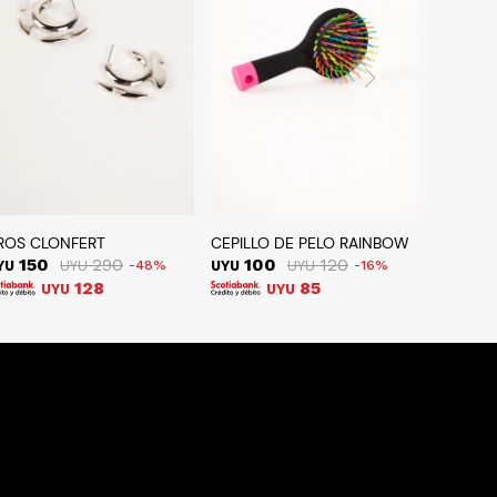
ROS CLONFERT
CEPILLO DE PELO RAINBOW
150
290
100
120
YU
UYU
48
UYU
UYU
16
128
85
UYU
UYU