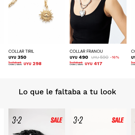
COLLAR TIRIL
COLLAR FRANOU
C
350
490
590
UYU
UYU
UYU
16
U
298
417
UYU
UYU
Lo que le faltaba a tu look