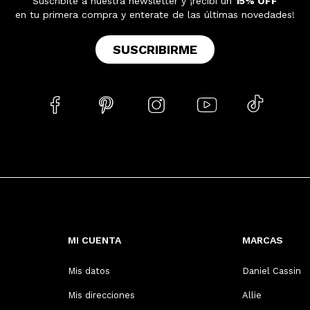
Suscribite a nuestra newsletter y ¡recibí un
15% OFF
en tu primera compra y enterate de las últimas novedades!
SUSCRIBIRME





MI CUENTA
MARCAS
Mis datos
Daniel Cassin
Mis direcciones
Allie