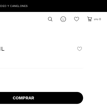
IDEO Y CANELONES

0
UYU
IL
COMPRAR