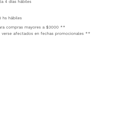
ta 4 días hábiles
8 hs hábiles
para compras mayores a $3000 **
 verse afectados en fechas promocionales **