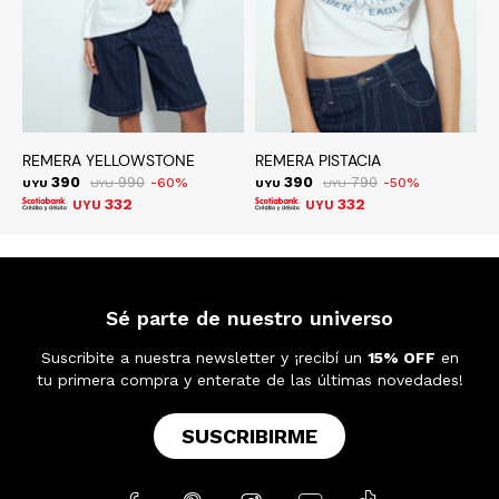
REMERA YELLOWSTONE
REMERA PISTACIA
R
390
990
390
790
60
50
UYU
UYU
UYU
UYU
U
332
332
UYU
UYU
Sé parte de nuestro universo
Suscribite a nuestra newsletter y ¡recibí un
15% OFF
en
tu primera compra y enterate de las últimas novedades!
SUSCRIBIRME