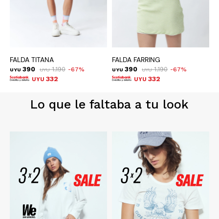
FALDA TITANA
FALDA FARRING
F
390
1.190
390
1.190
67
67
UYU
UYU
UYU
UYU
U
332
332
UYU
UYU
Lo que le faltaba a tu look