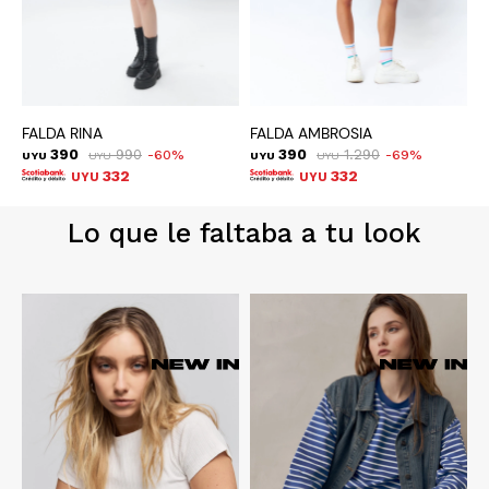
FALDA RINA
FALDA AMBROSIA
F
390
990
390
1.290
60
69
UYU
UYU
UYU
UYU
U
332
332
UYU
UYU
Lo que le faltaba a tu look