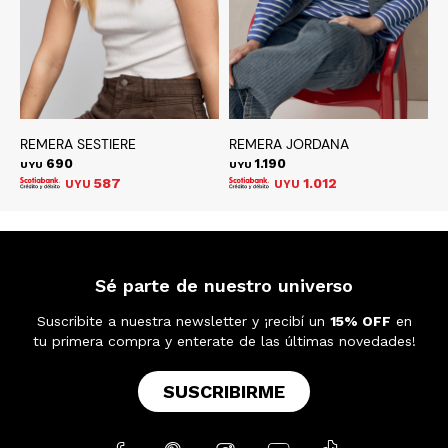
REMERA SESTIERE
REMERA JORDANA
C
690
1.190
UYU
UYU
U
587
1.012
UYU
UYU
Sé parte de nuestro universo
Suscribite a nuestra newsletter y ¡recibí un
15% OFF
en
tu primera compra y enterate de las últimas novedades!
SUSCRIBIRME