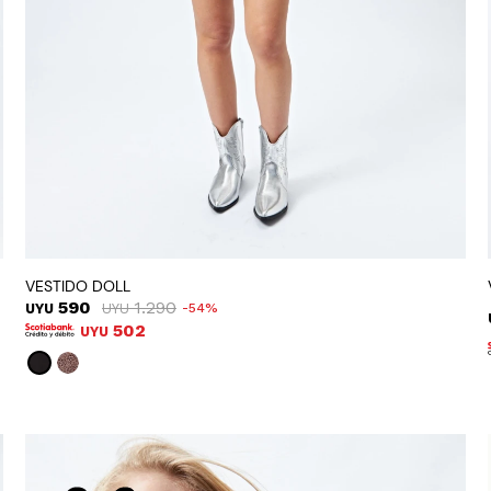
VESTIDO DOLL
590
1.290
UYU
UYU
54
502
UYU