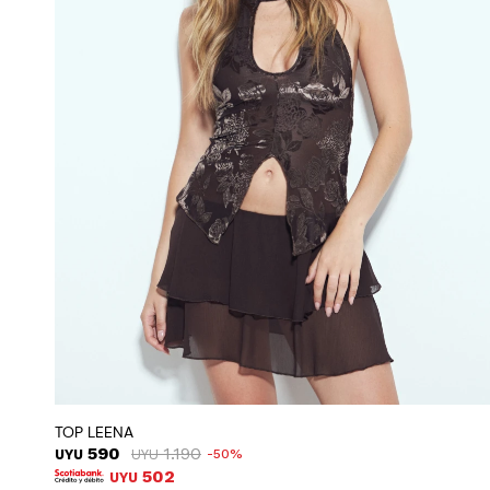
TOP LEENA
590
1.190
UYU
UYU
50
502
UYU