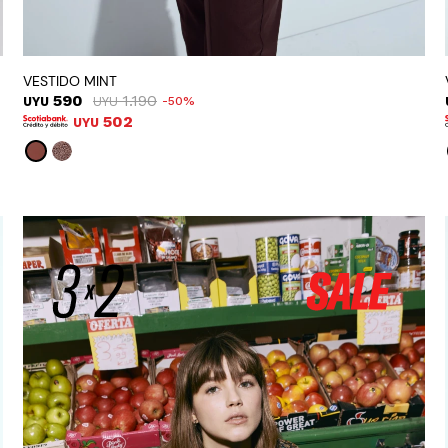
VESTIDO MINT
590
1.190
UYU
UYU
50
502
UYU