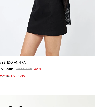
VESTIDO ANNIKA
590
1.690
UYU
UYU
65
502
UYU