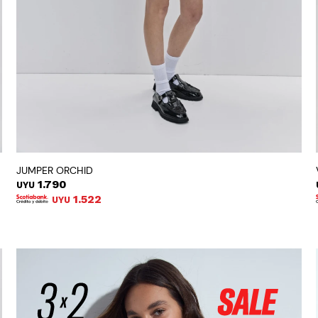
JUMPER ORCHID
1.790
UYU
1.522
UYU