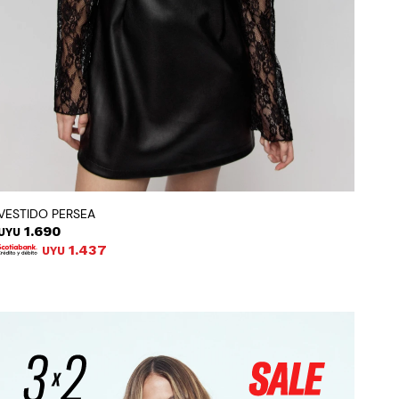
VESTIDO PERSEA
1.690
UYU
1.437
UYU