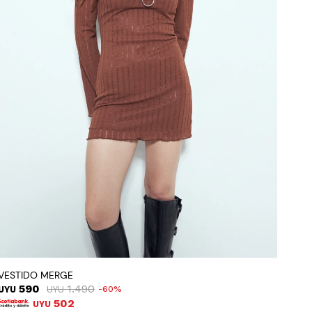
VESTIDO MERGE
590
1.490
UYU
UYU
60
502
UYU