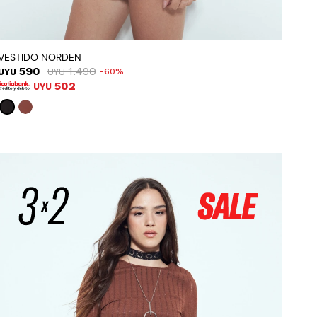
VESTIDO NORDEN
590
1.490
UYU
UYU
60
502
UYU