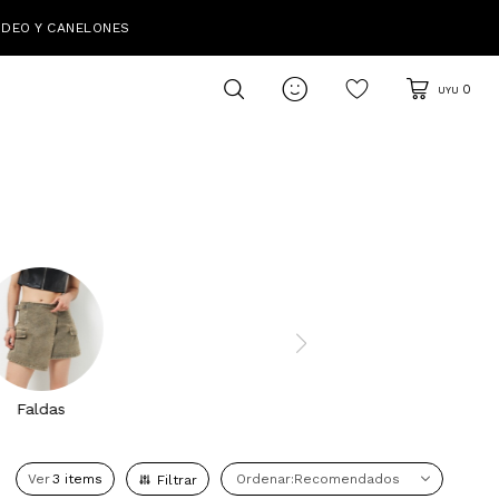
IDEO Y CANELONES

0
UYU
Faldas
Ver
Recomendados