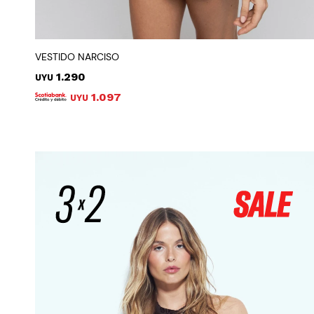
VESTIDO NARCISO
1.290
UYU
1.097
UYU