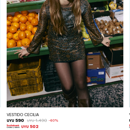
VESTIDO CECILIA
590
1.490
UYU
UYU
60
502
UYU